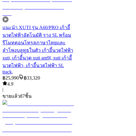
แนะนำ
XUTI รุ่น A60/PRO เก้าอี้
นวดไฟฟ้าอัตโนมัติ ราง SL พร้อม
รีโมทคอนโทรลภาษาไทยและ
ลำโพงบลูทูธในตัว เก้าอี้นวดไฟฟ้า
xuti, เก้าอี้นวด xuti am9l, xuti เก้าอี้
นวดไฟฟ้า, เก้าอี้นวดไฟฟ้า SL
track,
฿
25,990
฿
33,320
4.9
|
ขายแล้ว
87
ชิ้น