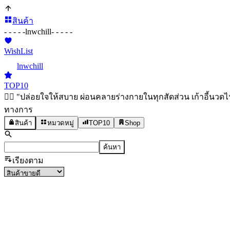
สินค้า
- - - - -
lnwchill
- - - - -
WishList
lnwchill
TOP10
💆‍♀️ "ปล่อยใจให้สบาย ผ่อนคลายร่างกายในทุกสัดส่วน เก้าอี้น
ทางการ
สินค้า
หมวดหมู่
TOP10
Shop
ค้นหา
เรียงตาม