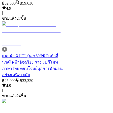
฿
32,800
฿
59,636
4.9
|
ขายแล้ว
27
ชิ้น
แนะนำ
XUTI รุ่น A60/PRO เก้าอี้
นวดไฟฟ้าอัจฉริยะ ราง SL รีโมท
ภาษาไทย ตอบโจทย์ทุกการพักผ่อน
อย่างเหนือระดับ
฿
25,990
฿
33,320
4.9
|
ขายแล้ว
24
ชิ้น