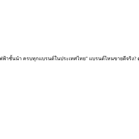
วดไฟฟ้าชั้นนำ ครบทุกแบรนด์ในประเทศไทย" แบรนด์ไหนขายดีจริง? ด