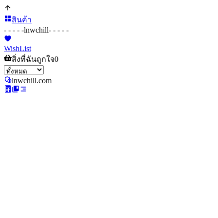
สินค้า
- - - - -
lnwchill
- - - - -
WishList
สิ่งที่ฉันถูกใจ
0
lnwchill.com