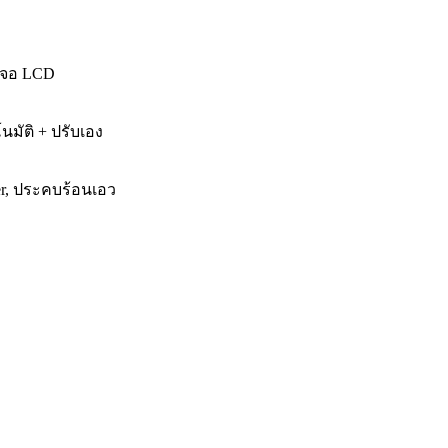
าจอ LCD
มัติ + ปรับเอง
ker, ประคบร้อนเอว