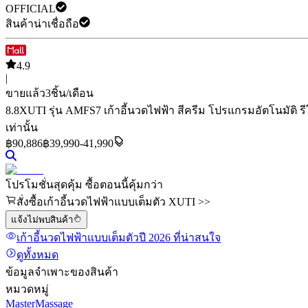
OFFICIAL
สินค้าน่าเชื่อถือ
4.9
|
ขายแล้ว
3
ชิ้น/เดือน
8.8
XUTI รุ่น AMFS7 เก้าอี้นวดไฟฟ้า สีครีม โปรแกรมอัตโนมัติ 
เท่านั้น
฿
90,886
฿39,990-41,990
โปรโมชั่นสุดคุ้ม ซื้อตอนนี้คุ้มกว่า
สั่งซื้อเก้าอี้นวดไฟฟ้าแบบเต็มตัว XUTI >>
แจ้งไม่พบสินค้า
เก้าอี้นวดไฟฟ้าแบบเต็มตัว
ปี 2026
ที่น่าสนใจ
ดูทั้งหมด
ข้อมูลจำเพาะของสินค้า
หมวดหมู่
MasterMassage