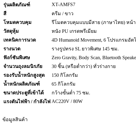
XT-AMFS7
รุ่นผลิตภัณฑ์
สี
ครีม / ขาว
โหมดควบคุม
รีโมตควบคุมแบบมีสาย (ภาษาไทย) หน้
วัสดุหุ้ม
หนัง PU เกรดพรีเมียม
เทคนิคการนวด
4D Humanoid Movement, 6 โปรแกรมอัตโน
รางนวด
รางรูปทรง SL ยาวพิเศษ 145 ซม.
ฟังก์ชันพิเศษ
Zero Gravity, Body Scan, Bluetooth Spea
จำนวนถุงลมนิรภัย
30 ชิ้น (หรือต่ำกว่า) ทั่วร่างกาย
รองรับน้ำหนักสูงสุด
150 กิโลกรัม
น้ำหนักผลิตภัณฑ์
65 กิโลกรัม
ขนาดประตูที่เข้าได้
กว้างขั้นต่ำ 75 ซม.
AC220V / 80W
แรงดันไฟฟ้า / กำลังไฟ
ข้อมูลสินค้า