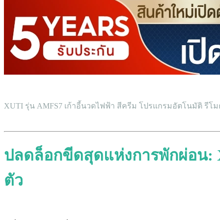
XUTI รุ่น AMFS7 เก้าอี้นวดไฟฟ้า สีครีม โปรแกรมอัตโนมัติ รีโ
ปลดล็อกขีดสุดแห่งการพักผ่อน: X
ตัว