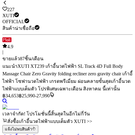
227
XUTI
OFFICIAL
สินค้าน่าเชื่อถือ
4.9
|
ขายแล้ว
87
ชิ้น/เดือน
แนะนำ
XUTI XT239 เก้าอี้นวดไฟฟ้า SL Track 4D Full Body
Massage Chair Zero Gravity folding recliner zero gravity chair เก้าอี้
ไฟฟ้า โซฟานวดไฟฟ้า เกรดพรีเมี่ยม ผ่อนคลายขั้นสุด
เก้าอี้นวด
ไฟฟ้าแบบเต็มตัว
โปรพิเศษเฉพาะเดือน สิงหาคม นี้เท่านั้น
฿
34,653
฿25,990-27,990
เวลาจำกัด! โปรโมชั่นนี้สิ้นสุดในอีกไม่กี่วัน
สั่งซื้อเก้าอี้นวดไฟฟ้าแบบเต็มตัว XUTI >>
แจ้งไม่พบสินค้า