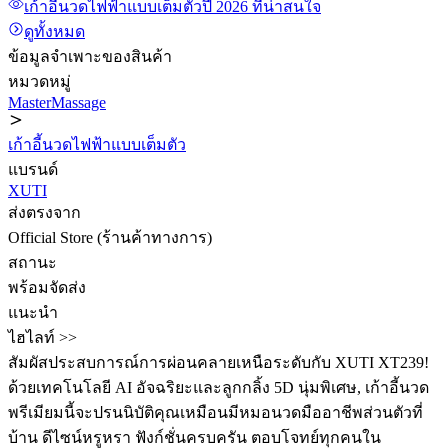
เก้าอี้นวดไฟฟ้าแบบเต็มตัว
ปี 2026
ที่น่าสนใจ
ดูทั้งหมด
ข้อมูลจำเพาะของสินค้า
หมวดหมู่
MasterMassage
เก้าอี้นวดไฟฟ้าแบบเต็มตัว
แบรนด์
XUTI
ส่งตรงจาก
Official Store (ร้านค้าทางการ)
สถานะ
พร้อมจัดส่ง
แนะนำ
ไฮไลท์ >>
สัมผัสประสบการณ์การผ่อนคลายเหนือระดับกับ XUTI XT239! ️
ด้วยเทคโนโลยี AI อัจฉริยะและลูกกลิ้ง 5D นุ่มพิเศษ, เก้าอี้นวด
พรีเมียมนี้จะปรนนิบัติคุณเหมือนมีหมอนวดมืออาชีพส่วนตัวที่
บ้าน ดีไซน์หรูหรา ฟังก์ชั่นครบครัน ตอบโจทย์ทุกคนใน