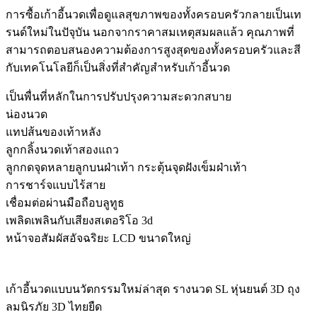
การซื้อเก้าอี้นวดเพื่อดูแลสุขภาพของทั้งครอบครัวกลายเป็นเท
รนด์ใหม่ในปัจุบัน นอกจากราคาสมเหตุสมผลแล้ว คุณภาพที่
สามารถตอบสนองความต้องการสูงสุดของทั้งครอบครัวและสี
กับเทคโนโลยีก็เป็นสิ่งที่สำคัญสำหรับเก้าอี้นวด
เป็นพื่นที่หลักในการปรับปรุงความสะดวกสบาย
น่องนวด
แทปส้นของเท้าหลัง
ลูกกลิ้งนวดเท้าสองแถว
ลูกกดจุดหลายลูกบนฝ่าเท้า กระตุ้นจุดฝังเข็มฝ่าเท้า
การชาร์จแบบไร้สาย
เชื่อมต่อผ่านมือถือบลูทูธ
เพลิดเพลินกับเสียงสเตอริโอ 3d
หน้าจอสัมผัสอัจฉริยะ LCD ขนาดใหญ่
เก้าอี้นวดแบบนวัตกรรมใหม่ล่าสุด รางนวด SL หุ่นยนต์ 3D ถุง
ลมนิรภัย 3D ไทยยืด