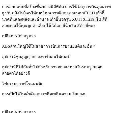
การออกแบบที่สร้างขึ้นอย่างพิถีพิถัน การใช้วัสดุการบินคุณภาพ
สูงกับหนังไมโครไฟเบอร์คุณภาพดีและภายนอกมีLED เก้าอี้
นวดที่แสดงพลังและอำนาจ เก้าอี้นวดรุ่น XUTI XT239 มี 3 สีที่
สวยงามให้คุณลูกค้าเลือกได้ ได้แก่ สีน้ำเงิน สีดำ สีทอง
เปลือก ABS หรูหรา
ABSส่วนใหญ่ใช้ในสาขาการบินการยานยนต์และอื่น ๆ
อุปกรณ์ชุบสูญญากาศ/คาร์บอนไฟเบอร์
อุปกรณ์ที่ใช้กันทั่วไปสำหรับการตกแต่งภายในรถหรู สะดุด
สายตาได้อย่างดี
ไฟบรรยากาศโรแมนติก
การเปิดไฟในค่ำคืนและเพลิดเพลินความเงียบสงบ
เปลือก ABS หรูหรา