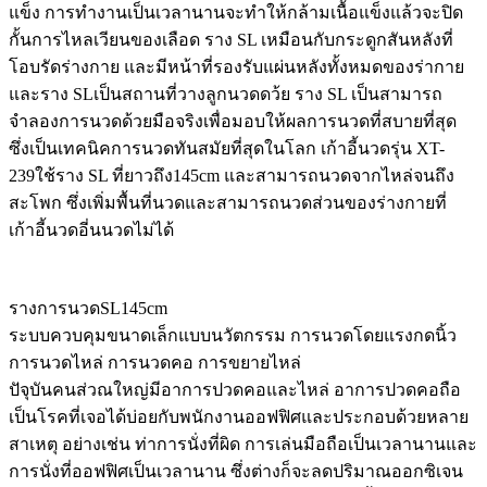
แข็ง การทำงานเป็นเวลานานจะทำให้กล้ามเนื้อแข็งแล้วจะปิด
กั้นการไหลเวียนของเลือด ราง SL เหมือนกับกระดูกสันหลังที่
โอบรัดร่างกาย และมีหน้าที่รองรับแผ่นหลังทั้งหมดของร่ากาย
และราง SLเป็นสถานที่วางลูกนวดดว้ย ราง SL เป็นสามารถ
จำลองการนวดด้วยมือจริงเพื่อมอบให้ผลการนวดที่สบายที่สุด
ซึ่งเป็นเทคนิคการนวดทันสมัยที่สุดในโลก เก้าอี้นวดรุ่น XT-
239ใช้ราง SL ที่ยาวถึง145cm และสามารถนวดจากไหล่จนถึง
สะโพก ซึ่งเพิ่มพื้นที่นวดและสามารถนวดส่วนของร่างกายที่
เก้าอี้นวดอี่นนวดไม่ได้
รางการนวดSL145cm
ระบบควบคุมขนาดเล็กแบบนวัตกรรม การนวดโดยแรงกดนิ้ว
การนวดไหล่ การนวดคอ การขยายไหล่
ปัจุบันคนส่วณใหญ่มีอาการปวดคอและไหล่ อาการปวดคอถือ
เป็นโรคที่เจอได้บ่อยกับพนักงานออฟฟิศและประกอบด้วยหลาย
สาเหตุ อย่างเช่น ท่าการนั่งที่ผิด การเล่นมือถือเป็นเวลานานและ
การนั่งที่ออฟฟิศเป็นเวลานาน ซึ่งต่างก็จะลดปริมาณออกซิเจน