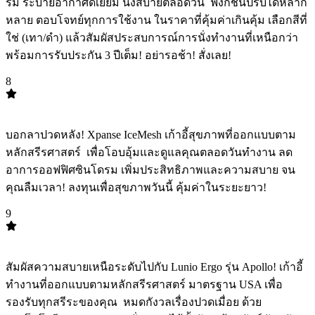
รม ระบายอากาศดีเยี่ยม นั่งสบายตลอดวัน ️ ฟังก์ชั่นปรับได้หลาก
หลาย ตอบโจทย์ทุกการใช้งาน ในราคาที่คุ้มค่าเกินคุ้ม เลือกสีที่
ใช่ (เทา/ดำ) แล้วสัมผัสประสบการณ์การนั่งทำงานที่เหนือกว่า
พร้อมการรับประกัน 3 ปีเต็ม! อย่ารอช้า! สั่งเลย!
8
TOP
8
บอกลาปวดหลัง! Xpanse IceMesh เก้าอี้สุขภาพที่ออกแบบตาม
หลักสรีรศาสตร์ ️ เพื่อโอบอุ้มและดูแลคุณตลอดวันทำงาน ลด
อาการออฟฟิศซินโดรม เพิ่มประสิทธิภาพและความสบาย จน
คุณลืมเวลา! ลงทุนเพื่อสุขภาพวันนี้ คุ้มค่าในระยะยาว!
9
TOP
9
สัมผัสความสบายเหนือระดับไปกับ Lunio Ergo รุ่น Apollo! เก้าอี้
ทำงานที่ออกแบบตามหลักสรีรศาสตร์ มาตรฐาน USA เพื่อ
รองรับทุกสรีระของคุณ ️ หมดกังวลเรื่องปวดเมื่อย ด้วย