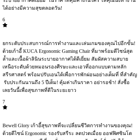
ระบายอากาศดีเยี่ยม ️ ในราคาที่คุ้มค่าเกินใคร ให้คุณนั่งทำงาน
ได้อย่างมีความสุขตลอดวัน!
6
TOP
6
ยกระดับประสบการณ์การทำงานและเล่นเกมของคุณไปอีกขั้น!
ด้วยเก้าอี้ KUCA Ergonomic Gaming Chair ที่มาพร้อมดีไซน์สุด
ล้ำและเนื้อผ้าลินินระบายอากาศได้ดีเยี่ยม สัมผัสความสบาย
เหนือระดับด้วยหมอนรองศีรษะและเอวที่ออกแบบตามหลัก
สรีรศาสตร์ พร้อมปรับเอนได้เพื่อการพักผ่อนอย่างเต็มที่ ที่สำคัญ
️ รับประกันนานถึง 5 ปีเต็ม! คุ้มค่าเกินราคา อย่ารอช้า! สั่งซื้อ
เลยวันนี้เพื่อสุขภาพที่ดีในระยะยาว
7
TOP
7
Bewell Glory เก้าอี้สุขภาพที่จะเปลี่ยนชีวิตการทำงานของคุณ! ️
ด้วยดีไซน์ Ergonomic รองรับสรีระ ลดปวดเมื่อย ออฟฟิศซินโด