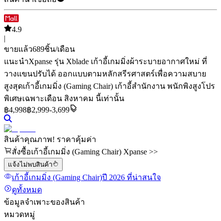
4.9
|
ขายแล้ว
689
ชิ้น/เดือน
แนะนำ
Xpanse รุ่น Xblade เก้าอี้เกมมิ่งผ้าระบายอากาศใหม่ ที่
วางแขนปรับได้ ออกแบบตามหลักสรีรศาสตร์เพื่อความสบาย
สูงสุด
เก้าอี้เกมมิ่ง (Gaming Chair) เก้าอี้สำนักงาน พนักพิงสูง
โปร
พิเศษเฉพาะเดือน สิงหาคม นี้เท่านั้น
฿
4,998
฿2,999-3,699
สินค้าคุณภาพ! ราคาคุ้มค่า
สั่งซื้อเก้าอี้เกมมิ่ง (Gaming Chair) Xpanse >>
แจ้งไม่พบสินค้า
เก้าอี้เกมมิ่ง (Gaming Chair)
ปี 2026
ที่น่าสนใจ
ดูทั้งหมด
ข้อมูลจำเพาะของสินค้า
หมวดหมู่