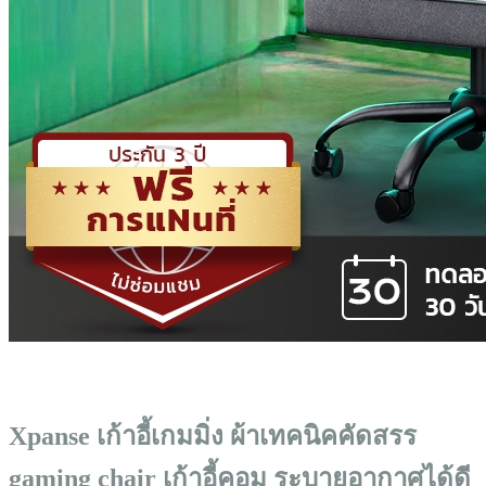
Xpanse เก้าอี้เกมมิ่ง ผ้าเทคนิคคัดสรร
gaming chair เก้าอี้คอม ระบายอากาศได้ดี