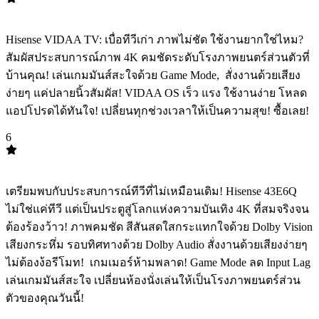
TOP
5
Hisense VIDAA TV: เบื่อทีวีเก่า ภาพไม่ชัด ใช้งานยากใช่ไหม?
สัมผัสประสบการณ์ภาพ 4K คมชัดระดับโรงภาพยนตร์ส่วนตัวที่
บ้านคุณ! เล่นเกมมันส์สะใจด้วย Game Mode, ️ สั่งงานด้วยเสียง
ง่ายๆ แค่ปลายนิ้วสัมผัส! VIDAA OS เร็ว แรง ใช้งานง่าย โหลด
แอปโปรดได้ทันใจ! เปลี่ยนทุกช่วงเวลาให้เป็นความสุข! ซื้อเลย!
6
TOP
6
เตรียมพบกับประสบการณ์ทีวีที่ไม่เหมือนเดิม! Hisense 43E6Q
ไม่ใช่แค่ทีวี แต่เป็นประตูสู่โลกแห่งความบันเทิง 4K ที่สมจริงจน
ต้องร้องว้าว! ภาพคมชัด สีสันสดใสกระแทกใจด้วย Dolby Vision
เสียงกระหึ่ม รอบทิศทางด้วย Dolby Audio สั่งงานด้วยเสียงง่ายๆ
ไม่ต้องง้อรีโมท! ️ เกมเมอร์ห้ามพลาด! Game Mode ลด Input Lag
เล่นเกมมันส์สะใจ เปลี่ยนห้องนั่งเล่นให้เป็นโรงภาพยนตร์ส่วน
ตัวของคุณวันนี้!