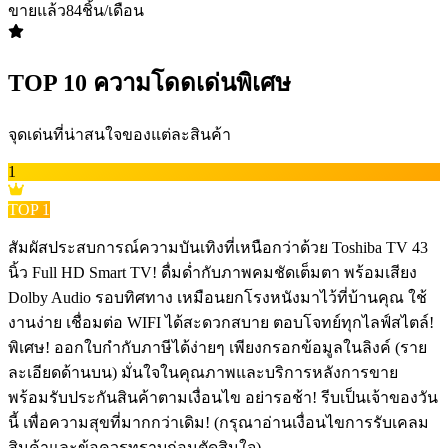
ขายแล้ว
84
ชิ้น/เดือน
TOP
10
ความโดดเด่นพิเศษ
จุดเด่นที่น่าสนใจของแต่ละสินค้า
1
TOP
1
สัมผัสประสบการณ์ความบันเทิงที่เหนือกว่าด้วย Toshiba TV 43
นิ้ว Full HD Smart TV! ดื่มด่ำกับภาพคมชัดเต็มตา พร้อมเสียง
Dolby Audio รอบทิศทาง เหมือนยกโรงหนังมาไว้ที่บ้านคุณ ใช้
งานง่าย เชื่อมต่อ WIFI ได้สะดวกสบาย ตอบโจทย์ทุกไลฟ์สไตล์!
พิเศษ! ออกใบกำกับภาษีได้ง่ายๆ เพียงกรอกข้อมูลในลิงค์ (ราย
ละเอียดด้านบน) มั่นใจในคุณภาพและบริการหลังการขาย
พร้อมรับประกันสินค้าตามเงื่อนไข อย่ารอช้า! รีบเป็นเจ้าของวัน
นี้ เพื่อความสุขที่มากกว่าเดิม! (กรุณาอ่านเงื่อนไขการรับเคลม
สินค้าและข้อควรทราบก่อนตัดสินใจ)