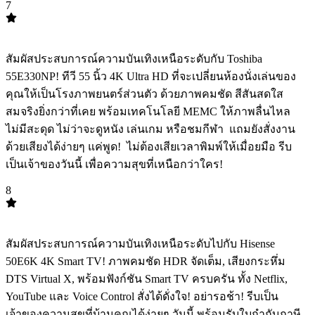
7
TOP
7
สัมผัสประสบการณ์ความบันเทิงเหนือระดับกับ Toshiba
55E330NP! ทีวี 55 นิ้ว 4K Ultra HD ที่จะเปลี่ยนห้องนั่งเล่นของ
คุณให้เป็นโรงภาพยนตร์ส่วนตัว ด้วยภาพคมชัด สีสันสดใส
สมจริงยิ่งกว่าที่เคย พร้อมเทคโนโลยี MEMC ให้ภาพลื่นไหล
ไม่มีสะดุด ไม่ว่าจะดูหนัง เล่นเกม หรือชมกีฬา ️ แถมยังสั่งงาน
ด้วยเสียงได้ง่ายๆ แค่พูด! ️ ไม่ต้องเสียเวลาพิมพ์ให้เมื่อยมือ รีบ
เป็นเจ้าของวันนี้ เพื่อความสุขที่เหนือกว่าใคร!
8
TOP
8
สัมผัสประสบการณ์ความบันเทิงเหนือระดับไปกับ Hisense
50E6K 4K Smart TV! ภาพคมชัด HDR จัดเต็ม, เสียงกระหึ่ม
DTS Virtual X, พร้อมฟังก์ชัน Smart TV ครบครัน ทั้ง Netflix,
YouTube และ Voice Control สั่งได้ดั่งใจ! อย่ารอช้า! รีบเป็น
เจ้าของความสุขที่บ้านคุณได้ง่ายๆ วันนี้ พร้อมรับใบกำกับภาษี