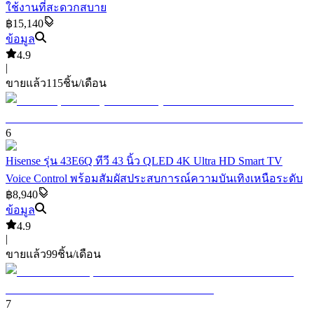
ใช้งานที่สะดวกสบาย
฿15,140
ข้อมูล
4.9
|
ขายแล้ว
115
ชิ้น/เดือน
6
Hisense รุ่น 43E6Q ทีวี 43 นิ้ว QLED 4K Ultra HD Smart TV
Voice Control พร้อมสัมผัสประสบการณ์ความบันเทิงเหนือระดับ
฿8,940
ข้อมูล
4.9
|
ขายแล้ว
99
ชิ้น/เดือน
7