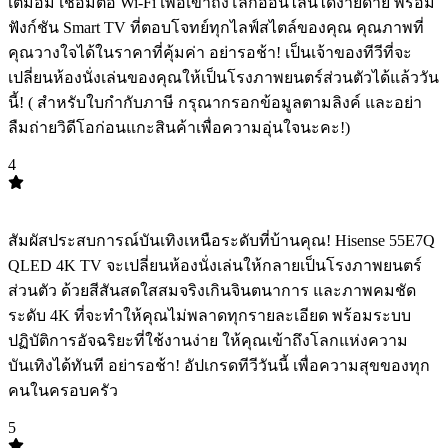
เต็มอิ่ม เชื่อมต่อ Wi-Fi เพื่อเข้าถึงโลกออนไลน์ได้ง่ายดาย พร้อม
ฟังก์ชัน Smart TV ที่ตอบโจทย์ทุกไลฟ์สไตล์ของคุณ คุณภาพที่
คุณวางใจได้ในราคาที่คุ้มค่า อย่ารอช้า! เป็นเจ้าของทีวีที่จะ
เปลี่ยนห้องนั่งเล่นของคุณให้เป็นโรงภาพยนตร์ส่วนตัวได้แล้ววัน
นี้! ( สำหรับใบกำกับภาษี กรุณากรอกข้อมูลตามลิงค์ และอย่า
ลืมถ่ายวิดีโอก่อนแกะสินค้าเพื่อความอุ่นใจนะคะ!)
4
TOP
4
สัมผัสประสบการณ์บันเทิงเหนือระดับที่บ้านคุณ! Hisense 55E7Q
QLED 4K TV จะเปลี่ยนห้องนั่งเล่นให้กลายเป็นโรงภาพยนตร์
ส่วนตัว ด้วยสีสันสดใสสมจริงเกินจินตนาการ และภาพคมชัด
ระดับ 4K ที่จะทำให้คุณไม่พลาดทุกรายละเอียด พร้อมระบบ
ปฏิบัติการอัจฉริยะที่ใช้งานง่าย ให้คุณเข้าถึงโลกแห่งความ
บันเทิงได้ทันที อย่ารอช้า! อัปเกรดทีวีวันนี้ เพื่อความสุขของทุก
คนในครอบครัว
5