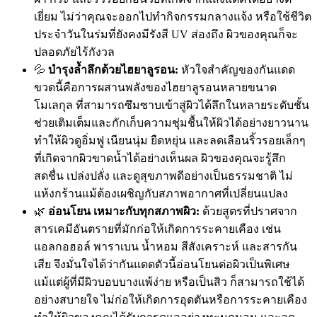
เยี่ยม ไม่ว่าคุณจะออกไปทำกิจกรรมกลางแจ้ง หรือใช้ชีวิต
ประจำวันในร่มที่ยังคงมีรังสี UV ส่องถึง ผิวของคุณก็จะ
ปลอดภัยไร้กังวล
💦
บำรุงล้ำลึกด้วยไฮยาลูรอน:
หัวใจสำคัญของกันแดด
ขวดนี้คือการผสานพลังของไฮยาลูรอนหลายขนาด
โมเลกุล ที่สามารถซึมซาบเข้าสู่ผิวได้ลึกในหลายระดับชั้น
ช่วยเติมเต็มและกักเก็บความชุ่มชื้นให้ผิวได้อย่างยาวนาน
ทำให้ผิวดูอิ่มฟู เนียนนุ่ม ยืดหยุ่น และลดเลือนริ้วรอยเล็กๆ
ที่เกิดจากผิวขาดน้ำได้อย่างเห็นผล ผิวของคุณจะรู้สึก
สดชื่น เปล่งปลั่ง และดูสุขภาพดีอย่างเป็นธรรมชาติ ไม่
แห้งกร้านแม้ต้องเผชิญกับสภาพอากาศที่เปลี่ยนแปลง
🌿
อ่อนโยน เหมาะกับทุกสภาพผิว:
ด้วยสูตรที่ปราศจาก
สารเคมีอันตรายที่มักก่อให้เกิดการระคายเคือง เช่น
แอลกอฮอล์ พาราเบน น้ำหอม สีสังเคราะห์ และสารกัน
เสีย จึงมั่นใจได้ว่ากันแดดตัวนี้อ่อนโยนต่อผิวเป็นพิเศษ
แม้แต่ผู้ที่มีผิวบอบบางแพ้ง่าย หรือเป็นสิว ก็สามารถใช้ได้
อย่างสบายใจ ไม่ก่อให้เกิดการอุดตันหรือการระคายเคือง