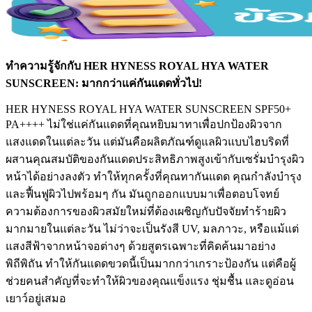
ทำความรู้จักกับ HER HYNESS ROYAL HYA WATER
SUNSCREEN: มากกว่าแค่กันแดดทั่วไป!
HER HYNESS ROYAL HYA WATER SUNSCREEN SPF50+
PA++++ ไม่ใช่แค่กันแดดที่คุณหยิบมาทาเพื่อปกป้องผิวจาก
แสงแดดในแต่ละวัน แต่มันคือผลิตภัณฑ์ดูแลผิวแบบไฮบริดที่
ผสานคุณสมบัติของกันแดดประสิทธิภาพสูงเข้ากับเซรั่มบำรุงผิว
หน้าได้อย่างลงตัว ทำให้ทุกครั้งที่คุณทากันแดด คุณกำลังบำรุง
และฟื้นฟูผิวไปพร้อมๆ กัน มันถูกออกแบบมาเพื่อตอบโจทย์
ความต้องการของผิวสมัยใหม่ที่ต้องเผชิญกับปัจจัยทำร้ายผิว
มากมายในแต่ละวัน ไม่ว่าจะเป็นรังสี UV, มลภาวะ, หรือแม้แต่
แสงสีฟ้าจากหน้าจอต่างๆ ด้วยสูตรเฉพาะที่คิดค้นมาอย่าง
พิถีพิถัน ทำให้กันแดดขวดนี้เป็นมากกว่าเกราะป้องกัน แต่คือผู้
ช่วยคนสำคัญที่จะทำให้ผิวของคุณแข็งแรง ชุ่มชื้น และดูอ่อน
เยาว์อยู่เสมอ