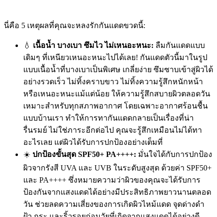
นี่คือ 5 เหตุผลที่คุณจะหลงรักกันแดดขวดนี้:
💧
เนื้อน้ำ บางเบา ซึมไว ไม่เหนอะหนะ:
ลืมกันแดดแบบ
เดิมๆ ที่เหนียวเหนอะหนะไปได้เลย! กันแดดตัวนี้มาในรูป
แบบเนื้อน้ำที่บางเบาเป็นพิเศษ เกลี่ยง่าย ซึมซาบเข้าสู่ผิวได้
อย่างรวดเร็ว ไม่ทิ้งคราบขาว ไม่ทิ้งความรู้สึกหนักหน้า
หรือเหนอะหนะแม้แต่น้อย ให้ความรู้สึกสบายผิวตลอดวัน
เหมาะสำหรับทุกสภาพอากาศ โดยเฉพาะอากาศร้อนชื้น
แบบบ้านเรา ทำให้การทากันแดดกลายเป็นเรื่องที่น่า
รื่นรมย์ ไม่ใช่ภาระอีกต่อไป คุณจะรู้สึกเหมือนไม่ได้ทา
อะไรเลย แต่ผิวได้รับการปกป้องอย่างเต็มที่
☀️
ปกป้องขั้นสุด SPF50+ PA++++:
มั่นใจได้กับการปกป้อง
ผิวจากรังสี UVA และ UVB ในระดับสูงสุด ด้วยค่า SPF50+
และ PA++++ ซึ่งหมายความว่าผิวของคุณจะได้รับการ
ป้องกันจากแสงแดดได้อย่างมีประสิทธิภาพยาวนานตลอด
วัน ช่วยลดความเสี่ยงของการเกิดผิวไหม้แดด จุดด่างดำ
ฝ้า กระ และริ้วรอยก่อนวัยที่เกิดจากแสงแดดได้อย่างดี