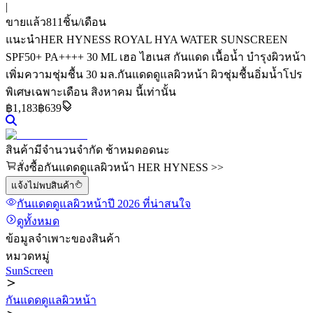
|
ขายแล้ว
811
ชิ้น/เดือน
แนะนำ
HER HYNESS ROYAL HYA WATER SUNSCREEN
SPF50+ PA++++ 30 ML เฮอ ไฮเนส กันแดด เนื้อน้ำ บำรุงผิวหน้า
เพิ่มความชุ่มชื้น 30 มล.
กันแดดดูแลผิวหน้า ผิวชุ่มชื้นอิ่มน้ำ
โปร
พิเศษเฉพาะเดือน สิงหาคม นี้เท่านั้น
฿
1,183
฿639
สินค้ามีจำนวนจำกัด ช้าหมดอดนะ
สั่งซื้อกันแดดดูแลผิวหน้า HER HYNESS >>
แจ้งไม่พบสินค้า
กันแดดดูแลผิวหน้า
ปี 2026
ที่น่าสนใจ
ดูทั้งหมด
ข้อมูลจำเพาะของสินค้า
หมวดหมู่
SunScreen
กันแดดดูแลผิวหน้า