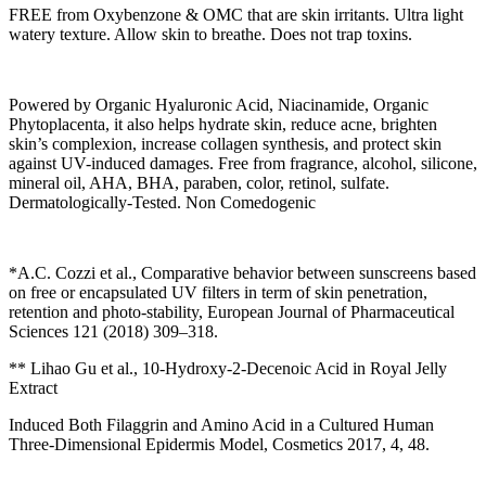
FREE from Oxybenzone & OMC that are skin irritants. Ultra light
watery texture. Allow skin to breathe. Does not trap toxins.
Powered by Organic Hyaluronic Acid, Niacinamide, Organic
Phytoplacenta, it also helps hydrate skin, reduce acne, brighten
skin’s complexion, increase collagen synthesis, and protect skin
against UV-induced damages. Free from fragrance, alcohol, silicone,
mineral oil, AHA, BHA, paraben, color, retinol, sulfate.
Dermatologically-Tested. Non Comedogenic
*A.C. Cozzi et al., Comparative behavior between sunscreens based
on free or encapsulated UV filters in term of skin penetration,
retention and photo-stability, European Journal of Pharmaceutical
Sciences 121 (2018) 309–318.
** Lihao Gu et al., 10-Hydroxy-2-Decenoic Acid in Royal Jelly
Extract
Induced Both Filaggrin and Amino Acid in a Cultured Human
Three-Dimensional Epidermis Model, Cosmetics 2017, 4, 48.