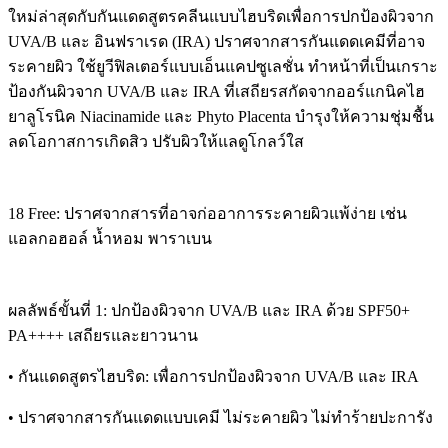
ใหม่ล่าสุดกับกันแดดสูตรคลีนแบบไฮบริดเพื่อการปกป้องผิวจาก
UVA/B และ อินฟราเรด (IRA) ปราศจากสารกันแดดเคมีที่อาจ
ระคายผิว ใช้ยูวีฟิลเตอร์แบบเอ็นแคปซูเลชั่น ทำหน้าที่เป็นเกราะ
ป้องกันผิวจาก UVA/B และ IRA ที่เสถียรสกัดจากออร์แกนิคไฮ
ยาลูโรนิค Niacinamide และ Phyto Placenta บำรุงให้ความชุ่มชื้น
ลดโอกาสการเกิดสิว ปรับผิวให้แลดูโกลว์ใส
18 Free: ปราศจากสารที่อาจก่ออาการระคายผิวแพ้ง่าย เช่น
แอลกอฮอล์ น้ำหอม พาราเบน
ผลลัพธ์ขั้นที่ 1: ปกป้องผิวจาก UVA/B และ IRA ด้วย SPF50+
PA++++ เสถียรและยาวนาน
• กันแดดสูตรไฮบริด: เพื่อการปกป้องผิวจาก UVA/B และ IRA
• ปราศจากสารกันแดดแบบเคมี ไม่ระคายผิว ไม่ทำร้ายปะการัง