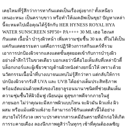
เคยไหมที่รู้สึกว่าการทากันแดดเป็นเรื่องยุ่งยาก? ทั้งเหนียว
เหนอะหนะ เป็นคราบขาว หรือทำให้เมคอัพเป็นขุย? ปัญหาเหล่า
นี้จะหมดไปเมื่อคุณได้รู้จักกับ HER HYNESS ROYAL HYA
WATER SUNSCREEN SPF50+ PA++++ 30 ML เฮอ ไฮเนส
กันแดด เนื้อน้ำ บำรุงผิวหน้า เพิ่มความชุ่มชื้น 30 มล. ที่ไม่ได้เป็น
แค่กันแดดธรรมดา แต่คือการปฏิวัติวงการสกินแคร์ที่รวม
เอาการปกป้องผิวจากแสงแดดขั้นสุดยอดเข้ากับการบำรุงผิว
อย่างล้ำลึกไว้ในขวดเดียว บอกเลยว่านี่คือไอเท็มลับที่เหล่าบิวตี้
บล็อกเกอร์และผู้เชี่ยวชาญด้านผิวหนังต่างยกนิ้วให้ เพราะด้วย
นวัตกรรมเนื้อน้ำที่บางเบาจนแทบไม่รู้สึกว่าทา แต่กลับให้การ
ปกป้องผิวจากรังสี UVA และ UVB ได้อย่างเต็มประสิทธิภาพ
พร้อมอัดแน่นด้วยพลังของไฮยาลูรอนนานาชนิดที่ช่วยเติมเต็ม
ความชุ่มชื้นให้ผิวอิ่มฟู เนียนนุ่ม ดูสุขภาพดีจากภายในสู่
ภายนอก ไม่ว่าคุณจะมีสภาพผิวแบบไหน จะผิวมัน ผิวแห้ง ผิว
ผสม หรือแม้แต่ผิวแพ้ง่าย ก็สามารถใช้กันแดดตัวนี้ได้อย่าง
สบายใจไร้กังวล เพราะปราศจากสารเคมีอันตรายที่มักก่อให้เกิด
การระคายเคือง ลองนึกภาพดูสิว่าในทุกๆ เช้าที่คุณต้องเผชิญ