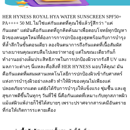
HER HYNESS ROYAL HYA WATER SUNSCREEN SPF50+
PA++++ 50 ML ไม่ใช่แค่กันแดดที่คุณใช้แล้วรู้สึกว่า "แค่
กันแดด" แต่มันคือกันแดดที่ถูกคิดค้นมาเพื่อตอบโจทย์ทุกปัญหา
ผิวของคนยุคใหม่ที่ต้องการการปกป้องสูงสุดพร้อมกับการบำรุง
ที่ล้ำลึกในขั้นตอนเดียว ลองจินตนาการถึงกันแดดที่เนื้อสัมผัส
บางเบาจนคุณแทบลืมไปเลยว่าทาอยู่ แต่ในขณะเดียวกันก็
ทำงานอย่างเต็มประสิทธิภาพในการปกป้องผิวจากรังสี UV และ
มลภาวะต่างๆ นี่แหละคือสิ่งที่ HER HYNESS มอบให้คุณ! มัน
คือกันแดดที่ผสมผสานเทคโนโลยีการปกป้องผิวเข้ากับศาสตร์
แห่งการบำรุงผิวอย่างลงตัว ทำให้ผิวของคุณไม่เพียงแค่
ปลอดภัยจากแดด แต่ยังได้รับการบำรุงให้แข็งแรง ชุ่มชื้น และดู
สุขภาพดีขึ้นในทุกๆ วันที่ใช้ นี่คือกันแดดที่เหมาะกับทุกสภาพผิว
แม้แต่ผิวแพ้ง่ายก็ใช้ได้สบายๆ เพราะปราศจากสารเคมีอันตราย
ที่ก่อให้เกิดการระคายเคือง