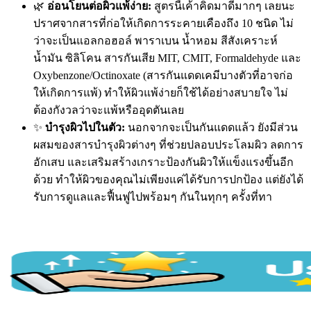
🌿
อ่อนโยนต่อผิวแพ้ง่าย:
สูตรนี้เค้าคิดมาดีมากๆ เลยนะ
ปราศจากสารที่ก่อให้เกิดการระคายเคืองถึง 10 ชนิด ไม่
ว่าจะเป็นแอลกอฮอล์ พาราเบน น้ำหอม สีสังเคราะห์
น้ำมัน ซิลิโคน สารกันเสีย MIT, CMIT, Formaldehyde และ
Oxybenzone/Octinoxate (สารกันแดดเคมีบางตัวที่อาจก่อ
ให้เกิดการแพ้) ทำให้ผิวแพ้ง่ายก็ใช้ได้อย่างสบายใจ ไม่
ต้องกังวลว่าจะแพ้หรืออุดตันเลย
✨
บำรุงผิวไปในตัว:
นอกจากจะเป็นกันแดดแล้ว ยังมีส่วน
ผสมของสารบำรุงผิวต่างๆ ที่ช่วยปลอบประโลมผิว ลดการ
อักเสบ และเสริมสร้างเกราะป้องกันผิวให้แข็งแรงขึ้นอีก
ด้วย ทำให้ผิวของคุณไม่เพียงแค่ได้รับการปกป้อง แต่ยังได้
รับการดูแลและฟื้นฟูไปพร้อมๆ กันในทุกๆ ครั้งที่ทา