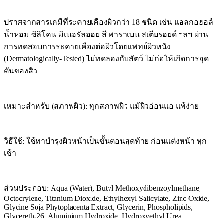
ปราศจากสารเคมีที่ระคายเคืองผิวกว่า 18 ชนิด เช่น แอลกอฮอล์
น้ำหอม ซิลิโคน มิเนอรัลออย สี พาราเบน สเตียรอยด์ ฯลฯ ผ่าน
การทดสอบการระคายเคืองต่อผิวโดยแพทย์ผิวหนัง
(Dermatologically-Tested) ไม่ทดลองกับสัตว์ ไม่ก่อให้เกิดการอุด
ตันของสิว
เหมาะสำหรับ (สภาพผิว): ทุกสภาพผิว แม้ผิวอ่อนแอ แพ้ง่าย
วิธีใช้: ใช้ทาบำรุงผิวหน้าเป็นขั้นตอนสุดท้าย ก่อนแต่งหน้า ทุก
เช้า
ส่วนประกอบ: Aqua (Water), Butyl Methoxydibenzoylmethane,
Octocrylene, Titanium Dioxide, Ethylhexyl Salicylate, Zinc Oxide,
Glycine Soja Phytoplacenta Extract, Glycerin, Phospholipids,
Glycereth-26, Aluminium Hydroxide, Hydroxyethyl Urea,