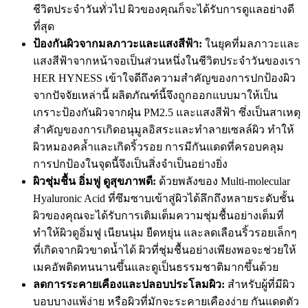
ชีวิตประจำวันทั่วไป ผิวของคุณก็จะได้รับการดูแลอย่างดี
ที่สุด
ป้องกันผิวจากมลภาวะและแสงสีฟ้า:
ในยุคที่มลภาวะและ
แสงสีฟ้าจากหน้าจอเป็นส่วนหนึ่งในชีวิตประจำวันของเรา
HER HYNESS เข้าใจดีถึงความสำคัญของการปกป้องผิว
จากปัจจัยเหล่านี้ ผลิตภัณฑ์นี้จึงถูกออกแบบมาให้เป็น
เกราะป้องกันผิวจากฝุ่น PM2.5 และแสงสีฟ้า ซึ่งเป็นสาเหตุ
สำคัญของการเกิดอนุมูลอิสระและทำลายเซลล์ผิว ทำให้
ผิวหมองคล้ำและเกิดริ้วรอย การมีกันแดดที่ครอบคลุม
การปกป้องในจุดนี้จึงเป็นสิ่งจำเป็นอย่างยิ่ง
ผิวชุ่มชื้น อิ่มฟู ดูสุขภาพดี:
ด้วยพลังของ Multi-molecular
Hyaluronic Acid ที่ซึมซาบเข้าสู่ผิวได้ลึกถึงหลายระดับชั้น
ผิวของคุณจะได้รับการเติมเต็มความชุ่มชื้นอย่างเต็มที่
ทำให้ผิวดูอิ่มฟู เนียนนุ่ม ยืดหยุ่น และลดเลือนริ้วรอยเล็กๆ
ที่เกิดจากผิวขาดน้ำได้ ผิวที่ชุ่มชื้นอย่างเพียงพอจะช่วยให้
เมคอัพติดทนนานขึ้นและดูเป็นธรรมชาติมากขึ้นด้วย
ลดการระคายเคืองและปลอบประโลมผิว:
สำหรับผู้ที่มีผิว
บอบบางแพ้ง่าย หรือผิวที่มักจะระคายเคืองง่าย กันแดดตัว