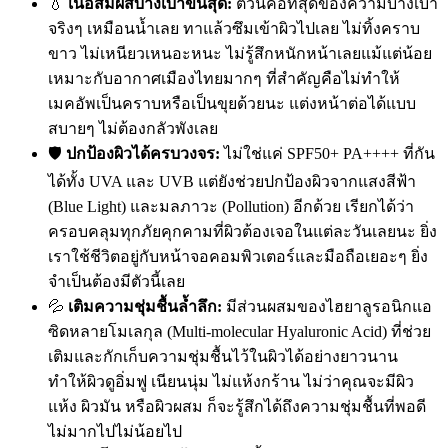
💧
เนื้อสัมผัสบางเบาขั้นสุด:
ตัวนี้คือที่สุดของความบางเบา
จริงๆ เหมือนน้ำเลย ทาแล้วซึมเข้าผิวไปเลย ไม่ทิ้งคราบ
ขาว ไม่เหนียวเหนอะหนะ ไม่รู้สึกหนักหน้าเลยแม้แต่น้อย
เหมาะกับอากาศเมืองไทยมากๆ ที่สำคัญคือไม่ทำให้
เมคอัพเป็นคราบหรือเป็นขุยด้วยนะ แต่งหน้าต่อได้แบบ
สบายๆ ไม่ต้องกลัวพังเลย
🛡️
ปกป้องผิวได้ครบวงจร:
ไม่ใช่แค่ SPF50+ PA++++ ที่กัน
ได้ทั้ง UVA และ UVB แต่ยังช่วยปกป้องผิวจากแสงสีฟ้า
(Blue Light) และมลภาวะ (Pollution) อีกด้วย เรียกได้ว่า
ครอบคลุมทุกภัยคุกคามที่ผิวต้องเจอในแต่ละวันเลยนะ ยิ่ง
เราใช้ชีวิตอยู่กับหน้าจอคอมพิวเตอร์และมือถือเยอะๆ ยิ่ง
จำเป็นต้องมีตัวนี้เลย
💦
เติมความชุ่มชื้นล้ำลึก:
มีส่วนผสมของไฮยาลูรอนิกแอ
ซิดหลายโมเลกุล (Multi-molecular Hyaluronic Acid) ที่ช่วย
เติมและกักเก็บความชุ่มชื้นไว้ในผิวได้อย่างยาวนาน
ทำให้ผิวดูอิ่มฟู เนียนนุ่ม ไม่แห้งกร้าน ไม่ว่าคุณจะมีผิว
แห้ง ผิวมัน หรือผิวผสม ก็จะรู้สึกได้ถึงความชุ่มชื้นที่พอดี
ไม่มากไปไม่น้อยไป