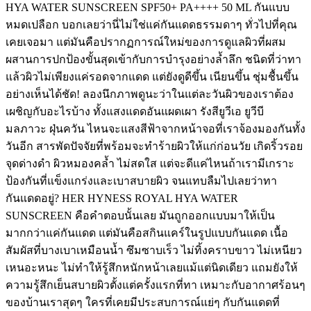
HYA WATER SUNSCREEN SPF50+ PA++++ 50 ML กันแบบ
หมดเปลือก บอกเลยว่านี่ไม่ใช่แค่กันแดดธรรมดาๆ ทั่วไปที่คุณ
เคยเจอมา แต่มันคือปรากฏการณ์ใหม่ของการดูแลผิวที่ผสม
ผสานการปกป้องขั้นสุดเข้ากับการบำรุงอย่างล้ำลึก ชนิดที่ว่าทา
แล้วผิวไม่เพียงแค่รอดจากแดด แต่ยังดูดีขึ้น เนียนขึ้น ชุ่มชื้นขึ้น
อย่างเห็นได้ชัด! ลองนึกภาพดูนะว่าในแต่ละวันผิวของเราต้อง
เผชิญกับอะไรบ้าง ทั้งแสงแดดอันแผดเผา รังสียูวีเอ ยูวีบี
มลภาวะ ฝุ่นควัน ไหนจะแสงสีฟ้าจากหน้าจอที่เราจ้องมองกันทั้ง
วันอีก สารพัดปัจจัยที่พร้อมจะทำร้ายผิวให้แก่ก่อนวัย เกิดริ้วรอย
จุดด่างดำ ผิวหมองคล้ำ ไม่สดใส แต่จะดีแค่ไหนถ้าเรามีเกราะ
ป้องกันที่แข็งแกร่งและเบาสบายผิว จนแทบลืมไปเลยว่าทา
กันแดดอยู่? HER HYNESS ROYAL HYA WATER
SUNSCREEN คือคำตอบนั้นเลย มันถูกออกแบบมาให้เป็น
มากกว่าแค่กันแดด แต่มันคือสกินแคร์ในรูปแบบกันแดด เนื้อ
สัมผัสที่บางเบาเหมือนน้ำ ซึมซาบเร็ว ไม่ทิ้งคราบขาว ไม่เหนียว
เหนอะหนะ ไม่ทำให้รู้สึกหนักหน้าเลยแม้แต่นิดเดียว แถมยังให้
ความรู้สึกเย็นสบายผิวตั้งแต่ครั้งแรกที่ทา เหมาะกับอากาศร้อนๆ
ของบ้านเราสุดๆ ใครที่เคยมีประสบการณ์แย่ๆ กับกันแดดที่