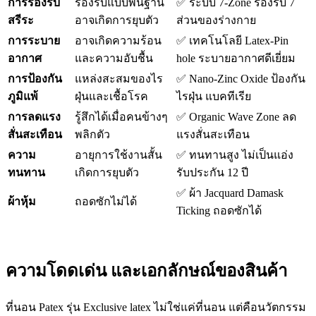
การรองรับ
รองรับแบบพื้นฐาน
✅ ระบบ 7-Zone รองรับ 7
สรีระ
อาจเกิดการยุบตัว
ส่วนของร่างกาย
การระบาย
อาจเกิดความร้อน
✅ เทคโนโลยี Latex-Pin
อากาศ
และความอับชื้น
hole ระบายอากาศดีเยี่ยม
การป้องกัน
แหล่งสะสมของไร
✅ Nano-Zinc Oxide ป้องกัน
ภูมิแพ้
ฝุ่นและเชื้อโรค
ไรฝุ่น แบคทีเรีย
การลดแรง
รู้สึกได้เมื่อคนข้างๆ
✅ Organic Wave Zone ลด
สั่นสะเทือน
พลิกตัว
แรงสั่นสะเทือน
ความ
อายุการใช้งานสั้น
✅ ทนทานสูง ไม่เป็นแอ่ง
ทนทาน
เกิดการยุบตัว
รับประกัน 12 ปี
✅ ผ้า Jacquard Damask
ผ้าหุ้ม
ถอดซักไม่ได้
Ticking ถอดซักได้
ความโดดเด่น และเอกลักษณ์ของสินค้า
ที่นอน Patex รุ่น Exclusive latex ไม่ใช่แค่ที่นอน แต่คือนวัตกรรม