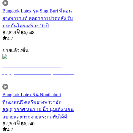
Bangkok Latex รุ่น Sing Buri ที่นอน
ยางพาราแท้ ลดอาการปวดหลัง รับ
ประกันโครงสร้าง 10 ปี
฿
2,859
฿
6,648
4.7
|
ขายแล้ว
2
ชิ้น
Bangkok Latex รุ่น Nonthaburi
ที่นอนสปริงเสริมยางพาราอัด
สุญญากาศ หนา 10 นิ้ว นุ่มเด้ง นอน
สบายและกระจายแรงกดทับได้ดี
฿
2,309
฿
6,240
4.7