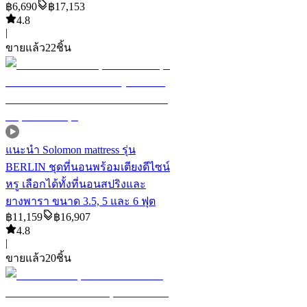
฿
6,690
฿
17,153
4.8
|
ขายแล้ว
22
ชิ้น
แนะนำ
Solomon mattress รุ่น
BERLIN ชุดที่นอนพร้อมเตียงดีไซน์
หรู เลือกได้ทั้งที่นอนสปริงและ
ยางพารา ขนาด 3.5, 5 และ 6 ฟุต
฿
11,159
฿
16,907
4.8
|
ขายแล้ว
20
ชิ้น