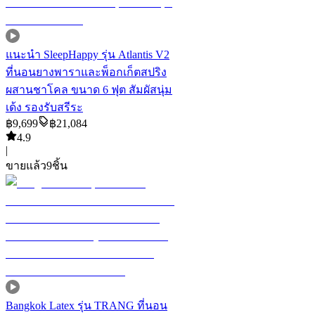
แนะนำ
SleepHappy รุ่น Atlantis V2
ที่นอนยางพาราและพ็อกเก็ตสปริง
ผสานชาโคล ขนาด 6 ฟุต สัมผัสนุ่ม
เด้ง รองรับสรีระ
฿
9,699
฿
21,084
4.9
|
ขายแล้ว
9
ชิ้น
Bangkok Latex รุ่น TRANG ที่นอน