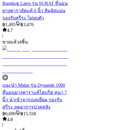
Bangkok Latex รุ่น SURAT ที่นอน
ยางพาราอัดแท้ 6 นิ้ว สัมผัสแน่น
รองรับสรีระ ไม่ยุบตัว
฿
1,495
฿
3,476
4.7
|
ขายแล้ว
4
ชิ้น
แนะนำ
Midas รุ่น Dynamik 1000
ที่นอนยางพาราแท้ไฮบริด หนา 7
นิ้ว นำเข้าจากเบลเยี่ยม รองรับ
สรีระ ลดอาการปวดหลัง
฿
6,690
฿
15,558
4.8
|