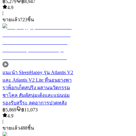
฿
5,279
฿
8,947
4.9
|
ขายแล้ว
723
ชิ้น
แนะนำ
SleepHappy รุ่น Atlantis V2
และ Atlantis V2 Lite ที่นอนยางพา
ราพ็อกเก็ตสปริง ผสานนวัตกรรม
ชาโคล สัมผัสนุ่มเด้งและแน่นนุ่ม
รองรับสรีระ ลดอาการปวดหลัง
฿
5,869
฿
11,073
4.9
|
ขายแล้ว
488
ชิ้น