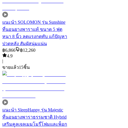
แนะนำ
SOLOMON รุ่น Sunshine
ที่นอนยางพาราแท้ ขนาด 5 ฟุต
หนา 8 นิ้ว ลดแรงกดทับ แก้ปัญหา
ปวดหลัง สัมผัสนุ่มแน่น
฿
6,866
฿
12,260
4.9
|
ขายแล้ว
15
ชิ้น
แนะนำ
SleepHappy รุ่น Majestic
ที่นอนยางพาราธรรมชาติ Hybrid
เสริมคูลเจลเมมโมรี่โฟมและพ็อก