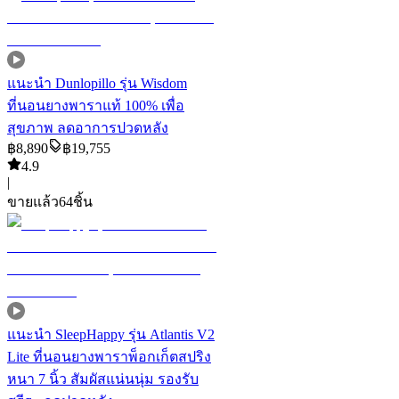
แนะนำ
Dunlopillo รุ่น Wisdom
ที่นอนยางพาราแท้ 100% เพื่อ
สุขภาพ ลดอาการปวดหลัง
฿
8,890
฿
19,755
4.9
|
ขายแล้ว
64
ชิ้น
แนะนำ
SleepHappy รุ่น Atlantis V2
Lite ที่นอนยางพาราพ็อกเก็ตสปริง
หนา 7 นิ้ว สัมผัสแน่นนุ่ม รองรับ