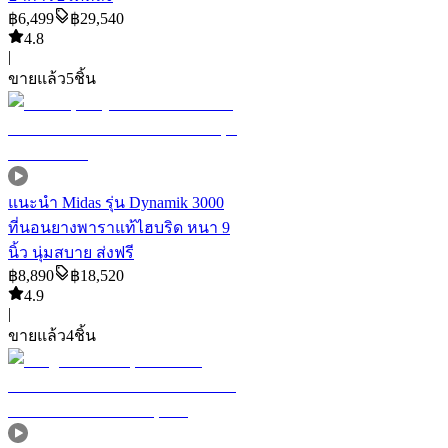
฿
6,499
฿
29,540
4.8
|
ขายแล้ว
5
ชิ้น
แนะนำ
Midas รุ่น Dynamik 3000
ที่นอนยางพาราแท้ไฮบริด หนา 9
นิ้ว นุ่มสบาย ส่งฟรี
฿
8,890
฿
18,520
4.9
|
ขายแล้ว
4
ชิ้น