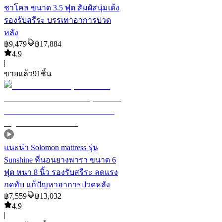
ชาโคล ขนาด 3.5 ฟุต สัมผัสนุ่มเด้ง
รองรับสรีระ บรรเทาอาการปวด
หลัง
฿
9,479
฿
17,884
4.9
|
ขายแล้ว
91
ชิ้น
แนะนำ
Solomon mattress รุ่น
Sunshine ที่นอนยางพารา ขนาด 6
ฟุต หนา 8 นิ้ว รองรับสรีระ ลดแรง
กดทับ แก้ปัญหาอาการปวดหลัง
฿
7,559
฿
13,032
4.9
|