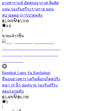
ยางพาราแท้ อัดสุญญากาศ สัมผัส
แน่น รองรับสรีระร่างกาย นอน
สบายลดอาการปวดหลัง
฿
2,969
฿
5,938
4.8
|
ขายแล้ว
3
ชิ้น
Bangkok Latex รุ่น Ratchaburi
ที่นอนยางพาราเสริมพ็อกเก็ตสปริง
หนา 10 นิ้ว นุ่มสบาย รองรับสรีระ
ลดแรงกดทับ
฿
3,409
฿
6,198
5
|