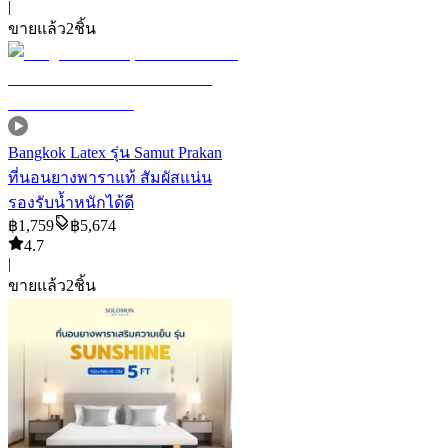
|
ขายแล้ว
2
ชิ้น
Bangkok Latex รุ่น Samut Prakan
ที่นอนยางพาราแท้ สัมผัสแน่น
รองรับน้ำหนักได้ดี
฿
1,759
฿
5,674
4.7
|
ขายแล้ว
2
ชิ้น