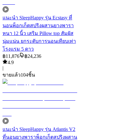
แนะนำ
SleepHappy รุ่น Ecstasy ที่
นอนพ็อกเก็ตสปริงผสานยางพารา
หนา 12 นิ้ว เสริม Pillow top สัมผัส
นุ่มแน่น ยกระดับการนอนเทียบเท่า
โรงแรม 5 ดาว
฿
11,876
฿
24,236
4.9
|
ขายแล้ว
104
ชิ้น
แนะนำ
SleepHappy รุ่น Atlantis V2
ที่นอนยางพาราพ็อกเก็ตสปริงผสาน