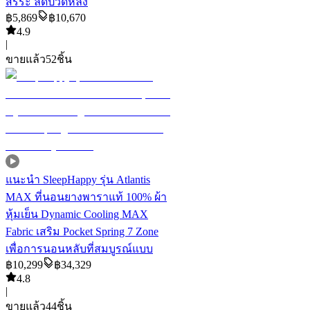
สรีระ ลดปวดหลัง
฿
5,869
฿
10,670
4.9
|
ขายแล้ว
52
ชิ้น
แนะนำ
SleepHappy รุ่น Atlantis
MAX ที่นอนยางพาราแท้ 100% ผ้า
หุ้มเย็น Dynamic Cooling MAX
Fabric เสริม Pocket Spring 7 Zone
เพื่อการนอนหลับที่สมบูรณ์แบบ
฿
10,299
฿
34,329
4.8
|
ขายแล้ว
44
ชิ้น