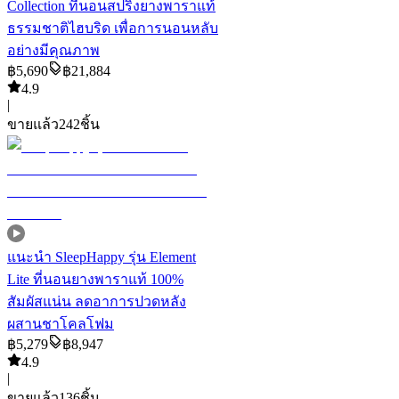
Collection ที่นอนสปริงยางพาราแท้
ธรรมชาติไฮบริด เพื่อการนอนหลับ
อย่างมีคุณภาพ
฿
5,690
฿
21,884
4.9
|
ขายแล้ว
242
ชิ้น
แนะนำ
SleepHappy รุ่น Element
Lite ที่นอนยางพาราแท้ 100%
สัมผัสแน่น ลดอาการปวดหลัง
ผสานชาโคลโฟม
฿
5,279
฿
8,947
4.9
|
ขายแล้ว
136
ชิ้น