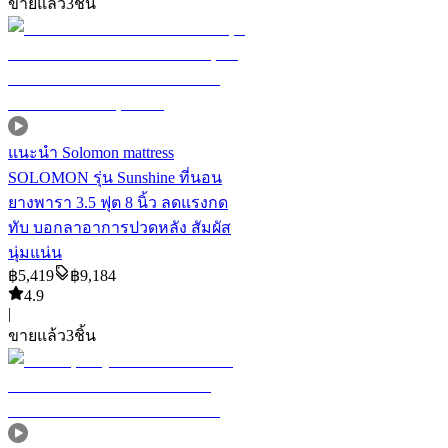
ขายแล้ว
3
ชิ้น
แนะนำ
Solomon mattress
SOLOMON รุ่น Sunshine ที่นอน
ยางพารา 3.5 ฟุต 8 นิ้ว ลดแรงกด
ทับ บอกลาอาการปวดหลัง สัมผัส
นุ่มแน่น
฿
5,419
฿
9,184
4.9
|
ขายแล้ว
3
ชิ้น