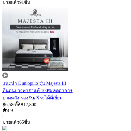
ขายแล้ว
91
ชิ้น
แนะนำ
Dunlopillo รุ่น Majesta III
ที่นอนยางพาราแท้ 100% ลดอาการ
ปวดหลัง รองรับสรีระได้ดีเยี่ยม
฿
6,586
฿
17,800
4.9
|
ขายแล้ว
65
ชิ้น