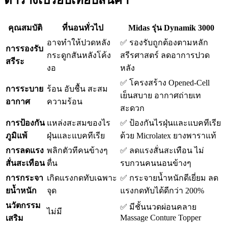
ตารางเปรียบเทียบสินค้า
คุณสมบัติ
ที่นอนทั่วไป
Midas รุ่น Dynamik 3000
อาจทำให้ปวดหลัง
✅ รองรับถูกต้องตามหลัก
การรองรับ
กระดูกสันหลังโค้ง
สรีรศาสตร์ ลดอาการปวด
สรีระ
งอ
หลัง
✅ โครงสร้าง Opened-Cell
การระบาย
ร้อน อับชื้น สะสม
เย็นสบาย อากาศถ่ายเท
อากาศ
ความร้อน
สะดวก
การป้องกัน
แหล่งสะสมของไร
✅ ป้องกันไรฝุ่นและแบคทีเรีย
ภูมิแพ้
ฝุ่นและแบคทีเรีย
ด้วย Microlatex ยางพาราแท้
การลดแรง
พลิกตัวทีคนข้างๆ
✅ ลดแรงสั่นสะเทือน ไม่
สั่นสะเทือน
ตื่น
รบกวนคนนอนข้างๆ
การกระจา
เกิดแรงกดทับเฉพาะ
✅ กระจายน้ำหนักดีเยี่ยม ลด
ยน้ำหนัก
จุด
แรงกดทับได้ดีกว่า 200%
นวัตกรรม
✅ มีชั้นนวดผ่อนคลาย
ไม่มี
Massage Conture Topper
เสริม