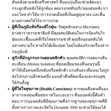
สันหลังตามหลักสรีรศาสตร์ ที่นอนรุ่นนี้จะช่วยจัดแนว
กระดูกสันหลังให้ถูกต้อง ลดแรงกดทับบริเวณแผ่นหลัง บ่า
และไหล่ ทำให้อาการปวดเมื่อยที่เป็นอยู่ทุเลาลง และตื่น
มาอย่างสดใสไร้อาการปวด
ผู้ที่เป็นภูมิแพ้หรือแพ้ไรฝุ่น:
วัสดุหลักอย่าง Microlatex
ยางพาราธรรมชาติแท้ มีคุณสมบัติเด่นในการป้องกันไร
ฝุ่นและเชื้อแบคทีเรียโดยธรรมชาติ คุณจึงนอนหลับได้
อย่างสบายใจ หายใจได้เต็มปอด โดยไม่ต้องกังวลเรื่องสาร
ก่อภูมิแพ้
คู่รักที่มักถูกรบกวนตอนพลิกตัว:
คุณสมบัติการลดแรงสั่น
สะเทือน (Motion Isolation) ที่ยอดเยี่ยมของที่นอนรุ่นนี้
ทำให้เมื่อคนหนึ่งขยับหรือพลิกตัว แรงสั่นสะเทือนจะไม่ถูก
ส่งไปรบกวนอีกคนหนึ่ง มอบค่ำคืนที่ต่อเนื่องและสงบสุข
ให้กับทั้งคู่
ผู้ที่ใส่ใจสุขภาพ (Health-Conscious):
หากคุณคือคนที่มอง
หาการลงทุนเพื่อสุขภาพในระยะยาว ที่นอนหลังนี้คือคำ
ตอบ การนอนหลับที่มีคุณภาพคือรากฐานของสุขภาพที่ดี
ทั้งทางร่างกายและจิตใจ Dynamik 3000 จะช่วยให้คุณได้