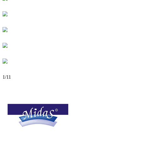
1
/
11