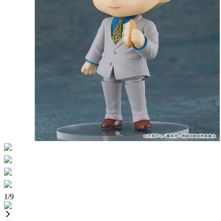
1
/
9