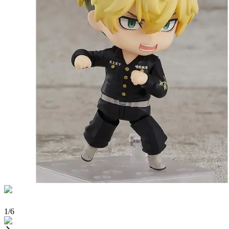
1
/
6