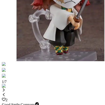
1
/
7
2
Good Smile Company