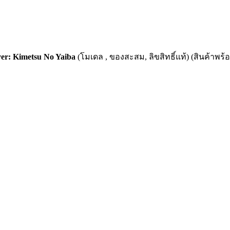
r: Kimetsu No Yaiba
(โมเดล , ของสะสม, ลิขสิทธิ์แท้) (สินค้าพร