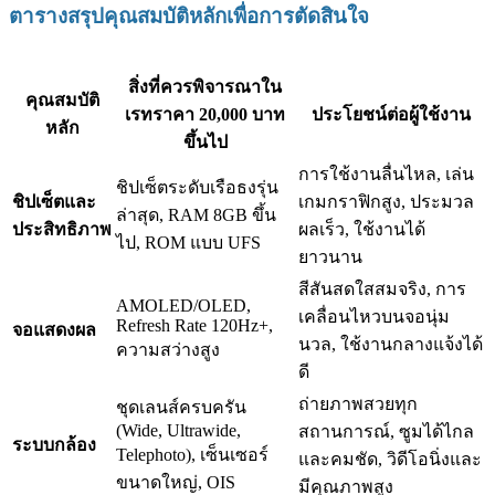
ตารางสรุปคุณสมบัติหลักเพื่อการตัดสินใจ
สิ่งที่ควรพิจารณาใน
คุณสมบัติ
เรทราคา 20,000 บาท
ประโยชน์ต่อผู้ใช้งาน
หลัก
ขึ้นไป
การใช้งานลื่นไหล, เล่น
ชิปเซ็ตระดับเรือธงรุ่น
ชิปเซ็ตและ
เกมกราฟิกสูง, ประมวล
ล่าสุด, RAM 8GB ขึ้น
ประสิทธิภาพ
ผลเร็ว, ใช้งานได้
ไป, ROM แบบ UFS
ยาวนาน
สีสันสดใสสมจริง, การ
AMOLED/OLED,
เคลื่อนไหวบนจอนุ่ม
Refresh Rate 120Hz+,
จอแสดงผล
นวล, ใช้งานกลางแจ้งได้
ความสว่างสูง
ดี
ถ่ายภาพสวยทุก
ชุดเลนส์ครบครัน
(Wide, Ultrawide,
สถานการณ์, ซูมได้ไกล
ระบบกล้อง
Telephoto), เซ็นเซอร์
และคมชัด, วิดีโอนิ่งและ
ขนาดใหญ่, OIS
มีคุณภาพสูง