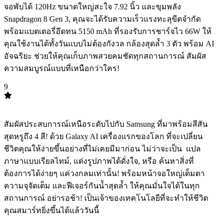
จอพับได้ 120Hz ขนาดใหญ่สะใจ 7.92 นิ้ว และขุมพลัง
Snapdragon 8 Gen 3, คุณจะได้รับความเร็วแรงทะลุขีดจำกัด
พร้อมแบตเตอรี่อึดทน 5150 mAh ที่รองรับการชาร์จไว 66W ให้
คุณใช้งานได้ทั้งวันแบบไม่ต้องกังวล กล้องสุดล้ำ 3 ตัว พร้อม AI
อัจฉริยะ ช่วยให้คุณเก็บภาพสวยคมชัดทุกสถานการณ์ สัมผัส
ความสมบูรณ์แบบที่เหนือกว่าใคร!
9
TOP
9
สัมผัสประสบการณ์เหนือระดับไปกับ Samsung ที่มาพร้อมสีสัน
สุดหรูถึง 4 สี! ด้วย Galaxy AI เครื่องแรกของโลก ที่จะเปลี่ยน
ชีวิตคุณให้ง่ายขึ้นอย่างที่ไม่เคยมีมาก่อน ไม่ว่าจะเป็น ️ แปล
ภาษาแบบเรียลไทม์, แต่งรูปภาพได้ดั่งใจ, หรือ ค้นหาสิ่งที่
ต้องการได้ง่ายๆ แค่วงกลมเท่านั้น! พร้อมหน้าจอใหญ่เต็มตา
ความจุจัดเต็ม และฟีเจอร์กันน้ำสุดล้ำ ให้คุณมั่นใจได้ในทุก
สถานการณ์ อย่ารอช้า! เป็นเจ้าของเทคโนโลยีที่จะทำให้ชีวิต
คุณสมาร์ทยิ่งขึ้นได้แล้ววันนี้