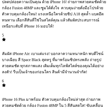
ปลดปล่อยความเป็นคุณ ด้วย iPhone 16! ถ่ายภาพสวยคมชัดด้วย
กล้อง Fusion 48MP และซูมได้ดั่งใจ ️ ควบคุมง่ายดั่งมือโปรด้วย
ตัวควบคุมกล้องใหม่! แรงเหนือใครด้วยชิป A18 สุดล้ำ แบตอึด
ทนทาน เลือกสีสันที่ใช่ในสไตล์คุณ แล้วสัมผัสประสบการณ์
เหนือระดับที่ iPhone 16 มอบให้!
5
TOP
5
สัมผัส iPhone Air: เบาแต่แรง! บอกลาความหนาหนัก พบดีไซน์
บางเฉียบ สี Space Black สุดหรู ที่มาพร้อมชิปทรงพลัง️ ถ่ายรูป
สวยคมชัด ทุกสภาพแสง เติมเต็มทุกไลฟ์สไตล์ของคุณได้อย่าง
ลงตัว! รีบเป็นเจ้าของก่อนใคร สินค้ามีจำนวนจำกัด!
6
TOP
6
iPhone 16 Plus มาพร้อม ตัวควบคุมกล้องใหม่ล่าสุด ถ่ายภาพ
สวยคมชัดด้วย ️กล้อง Fusion 48MP ใน 5 สีสันสดใส! ขับเคลื่อน