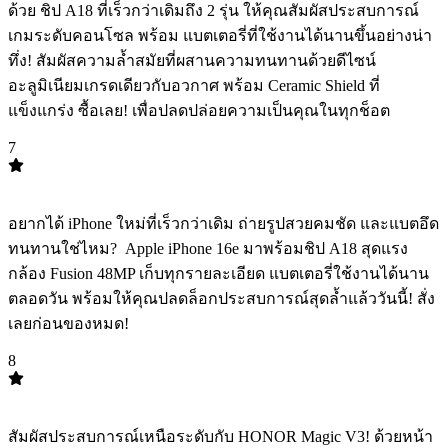
ด้วย ชิป A18 ที่เร็วกว่าเดิมถึง 2 รุ่น ให้คุณสัมผัสประสบการณ์
เกมระดับคอนโซล พร้อม แบตเตอรี่ที่ใช้งานได้นานขึ้นอย่างน่า
ทึ่ง! สัมผัสความล้ำสมัยที่ผสานความทนทานด้วยดีไซน์
อะลูมิเนียมเกรดเดียวกับอวกาศ พร้อม ️Ceramic Shield ที่
แข็งแกร่ง ซื้อเลย! เพื่อปลดปล่อยความเป็นคุณในทุกช็อต
7
TOP
7
อยากได้ iPhone ใหม่ที่เร็วกว่าเดิม ถ่ายรูปสวยคมชัด และแบตอึด
ทนทานใช่ไหม? ️ Apple iPhone 16e มาพร้อมชิป A18 สุดแรง
กล้อง Fusion 48MP เก็บทุกรายละเอียด แบตเตอรี่ใช้งานได้นาน
ตลอดวัน พร้อมให้คุณปลดล็อกประสบการณ์สุดล้ำแล้ววันนี้! สั่ง
เลยก่อนของหมด!
8
TOP
8
สัมผัสประสบการณ์เหนือระดับกับ HONOR Magic V3! ด้วยหน้า