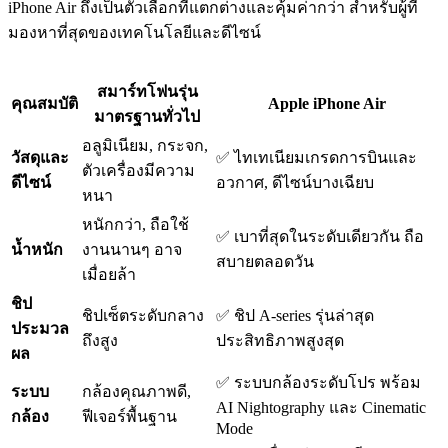
iPhone Air ถึงเป็นตัวเลือกที่แตกต่างและคุ้มค่ากว่า สำหรับผู้ที่
มองหาที่สุดของเทคโนโลยีและดีไซน์
สมาร์ทโฟนรุ่น
คุณสมบัติ
Apple iPhone Air
มาตรฐานทั่วไป
อลูมิเนียม, กระจก,
วัสดุและ
✅ ไทเทเนียมเกรดการบินและ
ตัวเครื่องมีความ
ดีไซน์
อวกาศ, ดีไซน์บางเฉียบ
หนา
หนักกว่า, ถือใช้
✅ เบาที่สุดในระดับเดียวกัน ถือ
น้ำหนัก
งานนานๆ อาจ
สบายตลอดวัน
เมื่อยล้า
ชิป
ชิปเซ็ตระดับกลาง
✅ ชิป A-series รุ่นล่าสุด
ประมวล
ถึงสูง
ประสิทธิภาพสูงสุด
ผล
✅ ระบบกล้องระดับโปร พร้อม
ระบบ
กล้องคุณภาพดี,
AI Nightography และ Cinematic
กล้อง
ฟีเจอร์พื้นฐาน
Mode