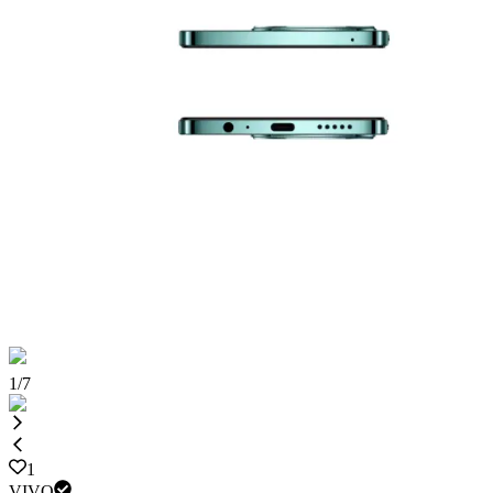
1
/
7
1
VIVO