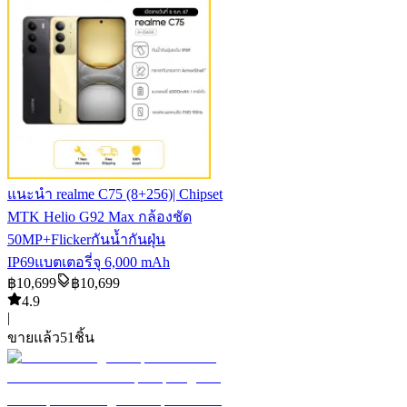
แนะนำ
realme C75 (8+256)| Chipset
MTK Helio G92 Max กล้องชัด
50MP+Flickerกันน้ำกันฝุ่น
IP69แบตเตอรี่จุ 6,000 mAh
฿
10,699
฿
10,699
4.9
|
ขายแล้ว
51
ชิ้น