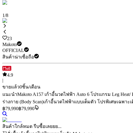
1
/
8
23
Makoto
OFFICIAL
สินค้าน่าเชื่อถือ
4.9
|
ขายแล้ว
0
ชิ้น/เดือน
แนะนำ
Makoto A157 เก้าอี้นวดไฟฟ้า Auto 6 โปรแกรม Leg Heat
ร่างกาย (Body Scan)
เก้าอี้นวดไฟฟ้าแบบเต็มตัว
โปรพิเศษเฉพาะเดื
฿
79,990
฿79,990
สินค้าใกล้หมด รีบซื้อเลยยย...