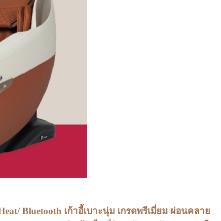
t/ Bluetooth เก้าอี้เบาะนุ่ม เกรดพรีเมี่ยม ผ่อนคลาย