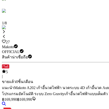
1
/
8
27
Makoto
OFFICIAL
สินค้าน่าเชื่อถือ
5
|
ขายแล้ว
0
ชิ้น/เดือน
แนะนำ
Makoto A202 เก้าอี้นวดไฟฟ้า นวดระบบ 4D เก้าอี้นวด Au
โปรแกรมอัตโนมัติ ระบบ Zero Gravity
เก้าอี้นวดไฟฟ้าแบบเต็มตัว
฿
169,990
฿169,990