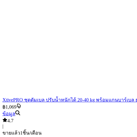
XtivePRO ชุดดัมเบล ปรับน้ำหนักได้ 20-40 kg พร้อมแกนบาร์เบล ยกน
฿1,069
ข้อมูล
4.7
|
ขายแล้ว
1
ชิ้น/เดือน