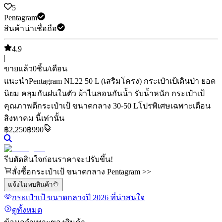
5
Pentagram
สินค้าน่าเชื่อถือ
4.9
|
ขายแล้ว
0
ชิ้น/เดือน
แนะนำ
Pentagram NL22 50 L (เสริมโครง) กระเป๋าเป้เดินป่า ยอด
นิยม คลุมกันฝนในตัว ผ้าไนลอนกันน้ำ รับน้ำหนัก กระเป๋าเป้
คุณภาพดี
กระเป๋าเป้ ขนาดกลาง 30-50 L
โปรพิเศษเฉพาะเดือน
สิงหาคม นี้เท่านั้น
฿
2,250
฿990
รีบตัดสินใจก่อนราคาจะปรับขึ้น!
สั่งซื้อกระเป๋าเป้ ขนาดกลาง Pentagram >>
แจ้งไม่พบสินค้า
กระเป๋าเป้ ขนาดกลาง
ปี 2026
ที่น่าสนใจ
ดูทั้งหมด