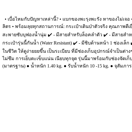
• เบื่อไหมกับปัญหาเหล่านี้? • แบกของพะรุงพะรัง หาของไม่เจอ •
ลิตร • พร้อมลุยทุกสถานการณ์: กระเป๋าเดินป่าตัวจริง คุณภาพดีเยี่
สะพายซับบุฟองน้ำนุ่ม ✔️ - มีสายสำหรับล็อคลำตัว ✔️ - มีสายสำหร
กระเป๋ารุ่นนี้กันน้ำ (Water Resistant) ✔️ - มีซิบด้านหน้า 1 ช่
ในชีวิต ให้ดูง่ายยยขึ้น เป็นระเบียบ ที่มีช่องเก็บอุปกรณ์จำเป
ไม่ซึม การเย็บตะเข็บแน่น เนียบทุกจุด รุ่นนี้มาพร้อมกับช่องจัด
(มาตรฐาน) ● น้ำหนัก 1.40 kg. ● รับน้ำหนัก 10 -15 kg. ● จุสัมภาระไ