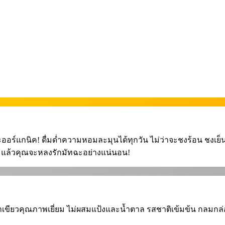
์แกนิค! ดื่มด่ำความหอมละมุนได้ทุกวัน ไม่ว่าจะชงร้อน ชงเย็น หรื
เลย แล้วคุณจะหลงรักมัทฉะอย่างแน่นอน!
าเขียวคุณภาพเยี่ยม ไม่ผสมแป้งและน้ำตาล รสชาติเข้มข้น กลมกล่