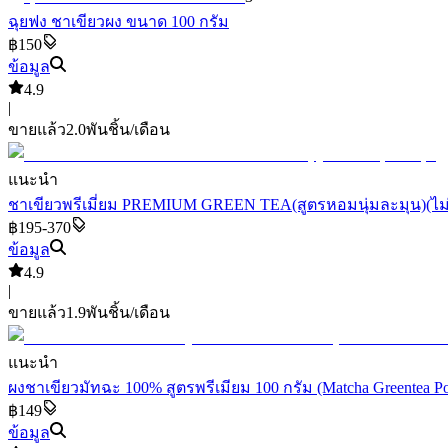
ฉุยฟง ชาเขียวผง ขนาด 100 กรัม
฿150
ข้อมูล
4.9
|
ขายแล้ว
2.0พัน
ชิ้น/เดือน
แนะนำ
ชาเขียวพรีเมี่ยม PREMIUM GREEN TEA(สูตรหอมนุ่มละมุน)(ไม่แ
฿195-370
ข้อมูล
4.9
|
ขายแล้ว
1.9พัน
ชิ้น/เดือน
แนะนำ
ผงชาเขียวมัทฉะ 100% สูตรพรีเมียม 100 กรัม (Matcha Greentea 
฿149
ข้อมูล