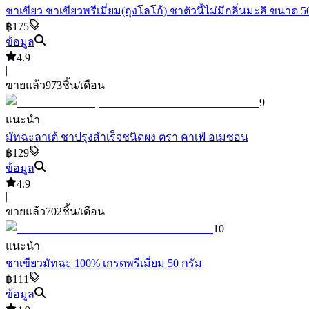
ชาเขียว ชาเขียวพรีเมี่ยม(ถุงโลโก้) ชาตัวนี้ไม่มีกลิ่นมะลิ ขนาด 
฿175
ข้อมูล
4.9
|
ขายแล้ว
973
ชิ้น/เดือน
9
แนะนำ
มัทฉะลาเต้ ชาปรุงสำเร็จชนิดผง ตรา คาเฟ่ อเมซอน
฿129
ข้อมูล
4.9
|
ขายแล้ว
702
ชิ้น/เดือน
10
แนะนำ
ชาเขียวมัทฉะ 100% เกรดพรีเมี่ยม 50 กรัม
฿111
ข้อมูล