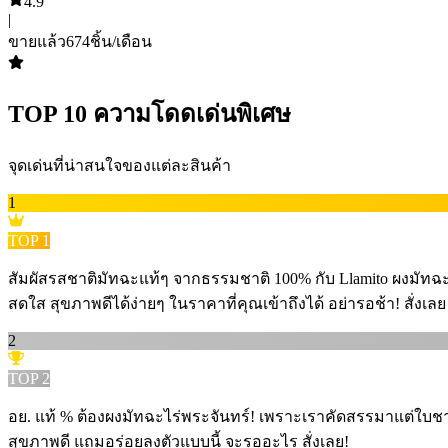
4.9
|
ขายแล้ว
674
ชิ้น/เดือน
TOP
10
ความโดดเด่นพิเศษ
จุดเด่นที่น่าสนใจของแต่ละสินค้า
1
TOP
1
สัมผัสรสชาติมัทฉะแท้ๆ จากธรรมชาติ 100% กับ Llamito ผงมัทฉะออร
สดใส สุขภาพดีได้ง่ายๆ ในราคาที่คุณเข้าถึงได้ อย่ารอช้า! สั่ง
2
TOP
2
อย. แท้ % ต้องผงมัทฉะไร่พระจันทร์! เพราะเราคัดสรรมาแต่ใบช
สุขภาพดี แถมอร่อยลงตัวแบบนี้ จะรออะไร สั่งเลย!