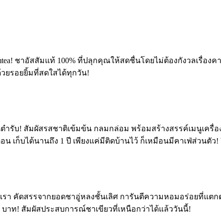
ea! ชาอัสสัมแท้ 100% ที่ปลุกคุณให้สดชื่นโดยไม่ต้องกังวลเรื่อง
วยรอยยิ้มที่สดใสได้ทุกวัน!
ต้นตำรับ! สัมผัสรสชาติเข้มข้น กลมกล่อม พร้อมสร้างสรรค์เมนูเ
อน เก็บได้นานถึง 1 ปี เพียงแค่มีติดบ้านไว้ ก็เหมือนมีคาเฟ่ส่วนตัว!
องเรา คัดสรรจากยอดชาอู่หลงชั้นเลิศ การันตีความหอมอร่อยที่แตกต่
 บาท! สัมผัสประสบการณ์ชาเขียวที่เหนือกว่าได้แล้ววันนี้!