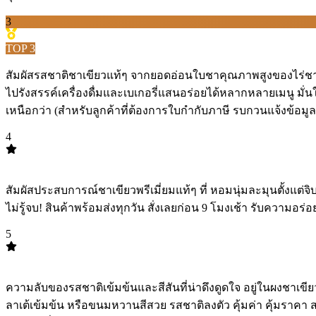
3
TOP
3
สัมผัสรสชาติชาเขียวแท้ๆ จากยอดอ่อนใบชาคุณภาพสูงของไร่ชาฉุยฟ
ไปรังสรรค์เครื่องดื่มและเบเกอรี่แสนอร่อยได้หลากหลายเมนู
เหนือกว่า (สำหรับลูกค้าที่ต้องการใบกำกับภาษี รบกวนแจ้งข้อ
4
TOP
4
สัมผัสประสบการณ์ชาเขียวพรีเมี่ยมแท้ๆ ที่ หอมนุ่มละมุนตั้งแต่จ
ไม่รู้จบ! สินค้าพร้อมส่งทุกวัน สั่งเลยก่อน 9 โมงเช้า รับความอ
5
TOP
5
ความลับของรสชาติเข้มข้นและสีสันที่น่าดึงดูดใจ อยู่ในผงชาเขี
ลาเต้เข้มข้น หรือขนมหวานสีสวย รสชาติลงตัว คุ้มค่า คุ้มราคา 