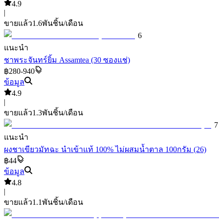
4.9
|
ขายแล้ว
1.6พัน
ชิ้น/เดือน
6
แนะนำ
ชาพระจันทร์ยิ้ม Assamtea (30 ซองแช่)
฿280-940
ข้อมูล
4.9
|
ขายแล้ว
1.3พัน
ชิ้น/เดือน
7
แนะนำ
ผงชาเขียวมัทฉะ นำเข้าแท้ 100% ไม่ผสมน้ำตาล 100กรัม (26)
฿44
ข้อมูล
4.8
|
ขายแล้ว
1.1พัน
ชิ้น/เดือน