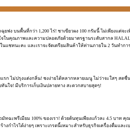
ง บนพื้นที่กว่า 1,200 ไร่! ชาเขียวผง 100 กรัมนี้ ไม่เพียงแต่
 มั่นใจในคุณภาพและความปลอดภัยด้วยมาตรฐานระดับสากล HALAL, 
มูลในแชทนะคะ และเราจะจัดเตรียมสินค้าให้ท่านภายใน 2 วันทำการ
ิบแรก ไม่ปรุงแต่งกลิ่น! ชงง่ายได้หลากหลายเมนู ไม่ว่าจะใสๆ สดชื
ร่อยทันใจ! มีบริการเก็บเงินปลายทาง สะดวกสบายสุดๆ!
ยวมัทฉะพรีเมียม 100% ของเรา! ด้วยต้นทุนเพียงแก้วละ 4.5 บาท ค
สร้างกำไรได้ง่ายๆ เพราะเกรดนี้เหมาะสำหรับธุรกิจเครื่องดื่มแล