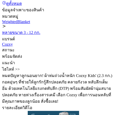
ดูทั้งหมด
ข้อมูลจำเพาะของสินค้า
หมวดหมู่
WeightedBlanket
หลายขนาด 3 - 12 กก.
แบรนด์
Cozxy
สถานะ
พร้อมจัดส่ง
แนะนำ
ไฮไลท์ >>
หมดปัญหาลูกนอนยาก! ผ้าห่มถ่วงน้ำหนัก Cozxy Kids' (2.3 กก.)
กอดอุ่นๆ ที่ช่วยให้ลูกรักรู้สึกปลอดภัย คลายกังวล หลับลึกเต็ม
อิ่ม ด้วยเทคโนโลยีแรงกดทับลึก (DTP) พร้อมสัมผัสผ้านุ่มสบาย
ปลอดภัย หายห่วงเรื่องสารเคมี เลือก Cozxy เพื่อการนอนหลับที่
มีคุณภาพของลูกน้อย สั่งซื้อเลย!
รายละเอียดวิดีโอ