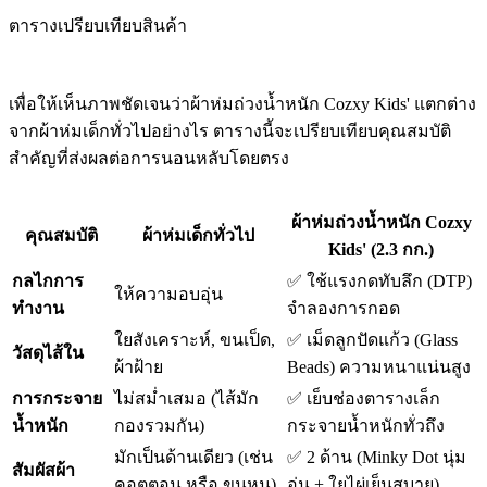
ตารางเปรียบเทียบสินค้า
เพื่อให้เห็นภาพชัดเจนว่าผ้าห่มถ่วงน้ำหนัก Cozxy Kids' แตกต่าง
จากผ้าห่มเด็กทั่วไปอย่างไร ตารางนี้จะเปรียบเทียบคุณสมบัติ
สำคัญที่ส่งผลต่อการนอนหลับโดยตรง
ผ้าห่มถ่วงน้ำหนัก Cozxy
คุณสมบัติ
ผ้าห่มเด็กทั่วไป
Kids' (2.3 กก.)
กลไกการ
✅ ใช้แรงกดทับลึก (DTP)
ให้ความอบอุ่น
ทำงาน
จำลองการกอด
ใยสังเคราะห์, ขนเป็ด,
✅ เม็ดลูกปัดแก้ว (Glass
วัสดุไส้ใน
ผ้าฝ้าย
Beads) ความหนาแน่นสูง
การกระจาย
ไม่สม่ำเสมอ (ไส้มัก
✅ เย็บช่องตารางเล็ก
น้ำหนัก
กองรวมกัน)
กระจายน้ำหนักทั่วถึง
มักเป็นด้านเดียว (เช่น
✅ 2 ด้าน (Minky Dot นุ่ม
สัมผัสผ้า
คอตตอน หรือ ขนหนู)
อุ่น + ใยไผ่เย็นสบาย)