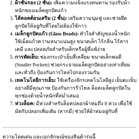
ผ้าชั้นรอง (2 ชั้น):
เพิ่มความแข็งแรงทนทาน รองรับน้ำ
หนักของเมล็ดลูกปัดแก้ว
ไส้คอตต้อนเสริม (2 ชั้น):
เสริมความนุ่มฟู และช่วยยึด
ลูกปัดให้อยู่กับที่โดยไม่ต้องใช้กาว
เมล็กลูกปัดแก้ว (Glass Beads):
หัวใจสำคัญของน้ำหนัก
ใช้เม็ดแก้วความหนาแน่นสูง ขนาดเล็ก ไร้กลิ่น ไร้สาร
เคมี และปลอดภัยสำหรับเด็กหรือผู้ที่แพ้ง่าย
การตัดเย็บ:
ช่องกระเป๋าเย็บสี่เหลี่ยม ขนาดเล็กพอดี
(Smaller Pockets) ช่วยกระจายเมล็ดลูกปัดอย่างเท่าเทียม
และทั่วถึง ป้องกันการไหลไปกองรวมกัน
เทคโนโลยีการเย็บ:
ใช้เครื่องจักรเทคโนโลยีสูง เย็บตะเข็บ
อย่างดีมีคุณภาพ ป้องกันการรั่วไหล ล็อคเมล็ดลูกปัดใน
ทุกช่องด้วยน้ำหนักที่สม่ำเสมอ
ห่วงล็อค:
มีห่วงสำหรับล็อคปลอกผ้าห่มถึง 8 ห่วง เพื่อใช้
มัดกับปลอกเพิ่มเติม (หากมี) ช่วยให้ผ้าห่มอยู่กับที่
ความโดดเด่น และเอกลักษณ์ของสินค้ารุ่นนี้