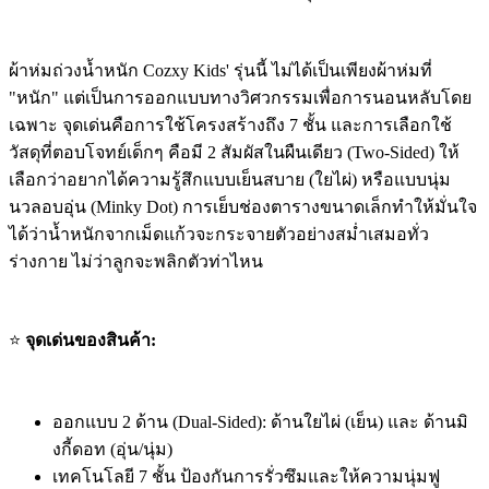
ผ้าห่มถ่วงน้ำหนัก Cozxy Kids' รุ่นนี้ ไม่ได้เป็นเพียงผ้าห่มที่
"หนัก" แต่เป็นการออกแบบทางวิศวกรรมเพื่อการนอนหลับโดย
เฉพาะ จุดเด่นคือการใช้โครงสร้างถึง 7 ชั้น และการเลือกใช้
วัสดุที่ตอบโจทย์เด็กๆ คือมี 2 สัมผัสในผืนเดียว (Two-Sided) ให้
เลือกว่าอยากได้ความรู้สึกแบบเย็นสบาย (ใยไผ่) หรือแบบนุ่ม
นวลอบอุ่น (Minky Dot) การเย็บช่องตารางขนาดเล็กทำให้มั่นใจ
ได้ว่าน้ำหนักจากเม็ดแก้วจะกระจายตัวอย่างสม่ำเสมอทั่ว
ร่างกาย ไม่ว่าลูกจะพลิกตัวท่าไหน
⭐
จุดเด่นของสินค้า:
ออกแบบ 2 ด้าน (Dual-Sided): ด้านใยไผ่ (เย็น) และ ด้านมิ
งกี้ดอท (อุ่น/นุ่ม)
เทคโนโลยี 7 ชั้น ป้องกันการรั่วซึมและให้ความนุ่มฟู