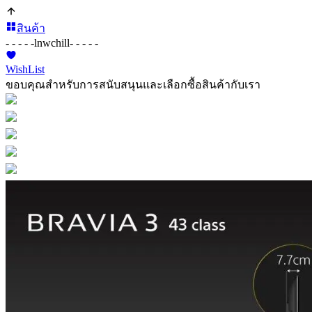
สินค้า
- - - - -
lnwchill
- - - - -
WishList
ขอบคุณสำหรับการสนับสนุนและเลือกซื้อสินค้ากับเรา