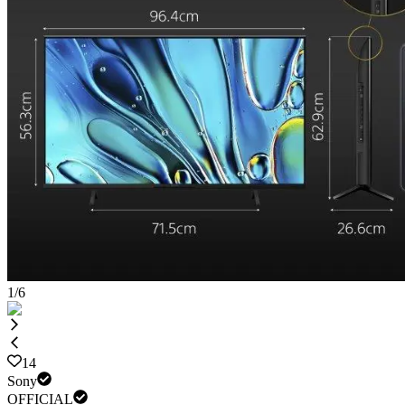
1
/
6
14
Sony
OFFICIAL