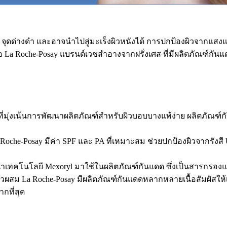
ระ จุดด่างดำ และอาจนำไปสู่มะเร็งผิวหนังได้ การปกป้องผิวจากแสงแด
 คือ La Roche-Posay แบรนด์เวชสำอางจากฝรั่งเศส ที่มีผลิตภัณ
ที่มุ่งเน้นการพัฒนาผลิตภัณฑ์สำหรับผิวบอบบางแพ้ง่าย ผลิตภัณฑ
che-Posay มีค่า SPF และ PA ที่เหมาะสม ช่วยปกป้องผิวจากรังสี UV
นำเทคโนโลยี Mexoryl มาใช้ในผลิตภัณฑ์กันแดด ซึ่งเป็นสารกรองแ
อผิวผสม La Roche-Posay มีผลิตภัณฑ์กันแดดหลากหลายเนื้อสัมผัสให
กที่สุด