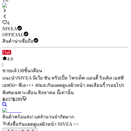
1
/
6
4
NIVEA
OFFICIAL
สินค้าน่าเชื่อถือ
4.9
|
ขายแล้ว
38
ชิ้น/เดือน
แนะนำ
NIVEA นีเวีย ซัน ทริปเปิ้ล โพรเท็ค แอนตี้ ริงเคิล เอสพี
เอฟ50+ พีเอ+++ 40มล.
กันแดดดูแลผิวหน้า ลดเลือนริ้วรอย
โปร
พิเศษเฉพาะเดือน สิงหาคม นี้เท่านั้น
฿
437
฿289
สินค้าพร้อมส่ง! แต่จำนวนจำกัดมาก
สั่งซื้อกันแดดดูแลผิวหน้า NIVEA >>