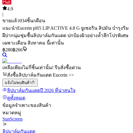
4.9
|
ขายแล้ว
934
ชิ้น/เดือน
แนะนำ
Eucerin pH5 LIP ACTIVE 4.8 G ยูเซอริน ลิปมัน บำรุงริม
ฝีปากนุ่มชุ่มชื้น
ลิปบาล์มกันแดด ปกป้องผิวอย่างล้ำลึก
โปรพิเศษ
เฉพาะเดือน สิงหาคม นี้เท่านั้น
฿
280
฿266
เหลือเพียงไม่กี่ชิ้นเท่านั้น! รีบสั่งซื้อด่วน
สั่งซื้อลิปบาล์มกันแดด Eucerin >>
แจ้งไม่พบสินค้า
ลิปบาล์มกันแดด
ปี 2026
ที่น่าสนใจ
ดูทั้งหมด
ข้อมูลจำเพาะของสินค้า
หมวดหมู่
SunScreen
ลิปบาล์มกันแดด