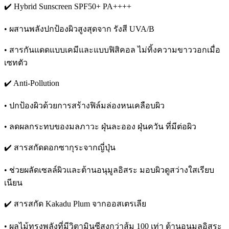
✔️ Hybrid Sunscreen SPF50+ PA++++
• ผสานพลังปกป้องผิวสูงสุดจาก รังสี UVA/B
• สารกันแดดแบบเคมีและแบบฟิสิคอล ไม่ทิ้งความขาววอกเมื่อ
เซทตัว
✔️ Anti-Pollution
• ปกป้องผิวด้วยการสร้างฟิล์มล่องหนเคลือบผิว
• ลดผลกระทบของมลภาวะ ฝุ่นละออง ฝุ่นควัน ที่มีต่อผิว
✔️ สารสกัดดอกซากุระจากญี่ปุ่น
• ช่วยผลัดเซลล์ผิวและต้านอนุมูลอิสระ มอบผิวดูสว่างใสเรียบ
เนียน
✔️ สารสกัด Kakadu Plum จากออสเตรเลีย
• ผลไม้ทรงพลังที่มีวิตามินซีสูงกว่าส้ม 100 เท่า ต้านอนุมูลอิสระ