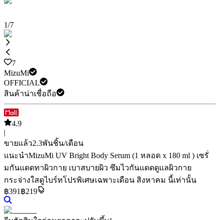
1
/
7
7
MizuMi
OFFICIAL
สินค้าน่าเชื่อถือ
4.9
|
ขายแล้ว
2.3พัน
ชิ้น/เดือน
แนะนำ
MizuMi UV Bright Body Serum (1 หลอด x 180 ml ) เซรั่
มกันแดดทาผิวกาย เบาสบายผิว ซึมไว
กันแดดดูแลผิวกาย
กระจ่างใสดูไบร์ท
โปรพิเศษเฉพาะเดือน สิงหาคม นี้เท่านั้น
฿
391
฿219