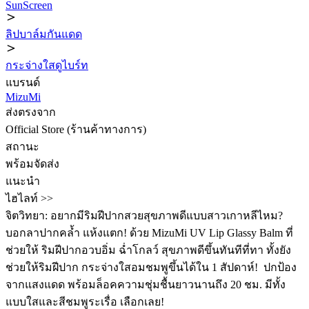
SunScreen
ลิปบาล์มกันแดด
กระจ่างใสดูไบร์ท
แบรนด์
MizuMi
ส่งตรงจาก
Official Store (ร้านค้าทางการ)
สถานะ
พร้อมจัดส่ง
แนะนำ
ไฮไลท์ >>
จิตวิทยา: อยากมีริมฝีปากสวยสุขภาพดีแบบสาวเกาหลีไหม?
บอกลาปากคล้ำ แห้งแตก! ด้วย MizuMi UV Lip Glassy Balm ที่
ช่วยให้ ริมฝีปากอวบอิ่ม ฉ่ำโกลว์ สุขภาพดีขึ้นทันทีที่ทา ทั้งยัง
ช่วยให้ริมฝีปาก กระจ่างใสอมชมพูขึ้นได้ใน 1 สัปดาห์! ️ ปกป้อง
จากแสงแดด พร้อมล็อคความชุ่มชื้นยาวนานถึง 20 ชม. มีทั้ง
แบบใสและสีชมพูระเรื่อ เลือกเลย!