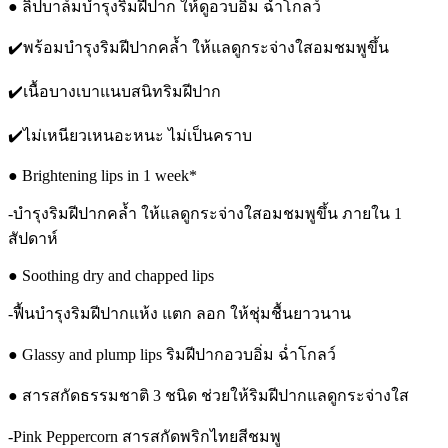
● ลิปบาล์มบำรุงริมฝีปาก ให้ดูอวบอิ่ม ฉ่ำโกลว์
✔️พร้อมบำรุงริมฝีปากคล้ำ ให้แลดูกระจ่างใสอมชมพูขึ้น
✔️เนื้อบางเบาแนบสนิทริมฝีปาก
✔️ไม่เหนียวเหนอะหนะ ไม่เป็นคราบ
● Brightening lips in 1 week*
-บำรุงริมฝีปากคล้ำ ให้แลดูกระจ่างใสอมชมพูขึ้น ภายใน 1
สัปดาห์
● Soothing dry and chapped lips
-ฟื้นบำรุงริมฝีปากแห้ง แตก ลอก ให้ชุ่มชื้นยาวนาน
● Glassy and plump lips ริมฝีปากอวบอิ่ม ฉ่ำโกลว์
● สารสกัดธรรมชาติ 3 ชนิด ช่วยให้ริมฝีปากแลดูกระจ่างใส
-Pink Peppercorn สารสกัดพริกไทยสีชมพู