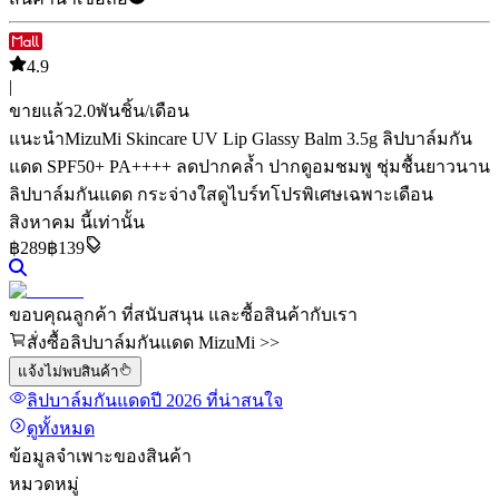
4.9
|
ขายแล้ว
2.0พัน
ชิ้น/เดือน
แนะนำ
MizuMi Skincare UV Lip Glassy Balm 3.5g ลิปบาล์มกัน
แดด SPF50+ PA++++ ลดปากคล้ำ ปากดูอมชมพู ชุ่มชื้นยาวนาน
ลิปบาล์มกันแดด กระจ่างใสดูไบร์ท
โปรพิเศษเฉพาะเดือน
สิงหาคม นี้เท่านั้น
฿
289
฿139
ขอบคุณลูกค้า ที่สนับสนุน และซื้อสินค้ากับเรา
สั่งซื้อลิปบาล์มกันแดด MizuMi >>
แจ้งไม่พบสินค้า
ลิปบาล์มกันแดด
ปี 2026
ที่น่าสนใจ
ดูทั้งหมด
ข้อมูลจำเพาะของสินค้า
หมวดหมู่