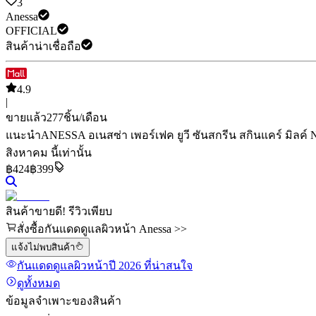
3
Anessa
OFFICIAL
สินค้าน่าเชื่อถือ
4.9
|
ขายแล้ว
277
ชิ้น/เดือน
แนะนำ
ANESSA อเนสซ่า เพอร์เฟค ยูวี ซันสกรีน สกินแคร์ มิลค์
สิงหาคม นี้เท่านั้น
฿
424
฿399
สินค้าขายดี! รีวิวเพียบ
สั่งซื้อกันแดดดูแลผิวหน้า Anessa >>
แจ้งไม่พบสินค้า
กันแดดดูแลผิวหน้า
ปี 2026
ที่น่าสนใจ
ดูทั้งหมด
ข้อมูลจำเพาะของสินค้า