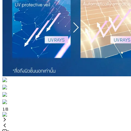
1
/
8