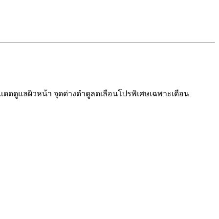
แดดดูแลผิวหน้า จุดด่างดำดูลดเลือน
โปรพิเศษเฉพาะเดือน