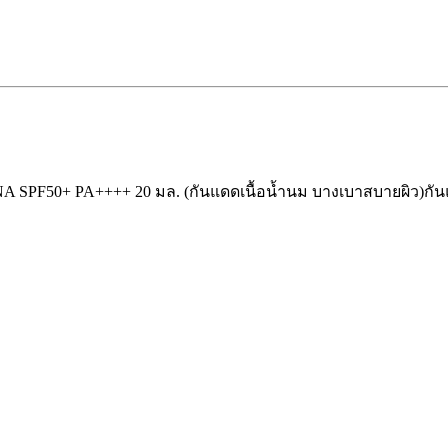
 NA SPF50+ PA++++ 20 มล. (กันแดดเนื้อน้ำนม บางเบาสบายผิว)
กัน