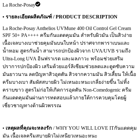
La Roche-Posay
• รายละเอียดผลิตภัณฑ์ / PRODUCT DESCRIPTION
La Roche-Posay Anthelios UVMune 400 Oil Control Gel Cream
SPF 50+ PA++++ ครีมกันแดดคุมมัน สำหรับผิวมัน เป็นสิวง่าย
เนื้อเจลบางเบาช่วยคุมมันบนใบหน้า ปราศจากพาราเบนและ
น้ำหอม สูตรกันน้ำ สามารถปกป้องผิวจาก UVA/UVB รวมถึง
Ultra-Long UVA อินฟราเรด และมลภาวะ พร้อมช่วยเสริม
ปราการปกป้องผิว เสริมด้วยแอร์ลิเซียมช่วยลดและดูดซับความ
มันยาวนาน ลดปัญหาสิวอุดตัน สิวจากความมัน สิวเสี้ยน ให้เนื้อ
ครีมบางเบา สัมผัสสบายผิว ไม่เหนอะหนะเกลี่ยง่ายขึ้น ไม่ทิ้ง
คราบขาว สูตรไม่ก่อให้เกิดการอุดตัน Non-Comedogenic ครีม
กันแดดคุมมันผ่านการทดสอบแล้วภายใต้การควบคุมโดยผู้
เชี่ยวชาญทางด้านผิวพรรณ
•
เหตุผลที่คุณจะหลงรัก
/ WHY YOU WILL LOVE ITกันแดดคุม
มัน เนื้อเจลครีมสบายผิวไม่เหนียวเหนอะหนะ