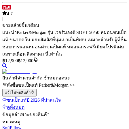
4.7
|
ขายแล้ว
0
ชิ้น/เดือน
แนะนำ
Parker&Morgan รุ่น เวอร์มองต์ SOFT 50/50 หมอนขนเป็ด
แท้ ขนาดควีน มอบสัมผัสที่นุ่มเบาเป็นพิเศษ เหมาะสำหรับผู้ที่ชื่น
ชอบการนอนหมอนต่ำ
ขนเป็ดแท้ หมอนเกรดพรีเมี่ยม
โปรพิเศษ
เฉพาะเดือน สิงหาคม นี้เท่านั้น
฿
12,900
฿12,900
สินค้ามีจำนวนจำกัด ช้าหมดอดนะ
สั่งซื้อขนเป็ดแท้ Parker&Morgan >>
แจ้งไม่พบสินค้า
ขนเป็ดแท้
ปี 2026
ที่น่าสนใจ
ดูทั้งหมด
ข้อมูลจำเพาะของสินค้า
หมวดหมู่
SoftPillow