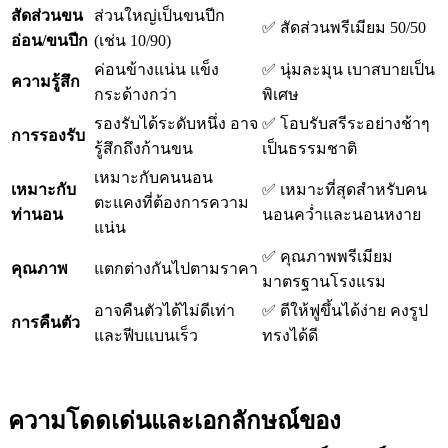
สัดส่วนขน
ส่วนใหญ่เป็นขนปีก
✅ สัดส่วนพรีเมียม 50/50
อ่อน/ขนปีก
(เช่น 10/90)
ค่อนข้างแน่น แข็ง
✅ นุ่มละมุน เบาสบายเป็น
ความรู้สึก
กระด้างกว่า
พิเศษ
รองรับได้ระดับหนึ่ง อาจ
✅ โอบรับสรีระอย่างช้าๆ
การรองรับ
รู้สึกถึงก้านขน
เป็นธรรมชาติ
เหมาะกับคนนอน
เหมาะกับ
✅ เหมาะที่สุดสำหรับคน
ตะแคงที่ต้องการความ
ท่านอน
นอนคว่ำและนอนหงาย
แน่น
✅ คุณภาพพรีเมียม
คุณภาพ
แตกต่างกันไปตามราคา
มาตรฐานโรงแรม
อาจคืนตัวได้ไม่ดีเท่า
✅ ตีให้ฟูขึ้นได้ง่าย คงรูป
การคืนตัว
และฟีบแบนเร็ว
ทรงได้ดี
ความโดดเด่นและเอกลักษณ์ของ