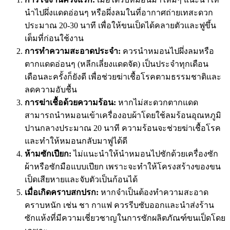
นำไปผึ่งแดดอ่อนๆ หรือผึ่งลมในที่อากาศถ่ายเทสะดวก
ประมาณ 20-30 นาที เพื่อให้ขนเป็ดได้คลายตัวและฟูขึ้น
เต็มที่ก่อนใช้งาน
การทำความสะอาดประจำ:
ควรนำหมอนไปผึ่งลมหรือ
ตากแดดอ่อนๆ (หลีกเลี่ยงแดดจัด) เป็นประจำทุกเดือน
เดือนละครั้งก็ยังดี เพื่อช่วยฆ่าเชื้อโรคตามธรรมชาติและ
ลดความอับชื้น
การฆ่าเชื้อด้วยความร้อน:
หากไม่สะดวกตากแดด
สามารถนำหมอนเข้าเครื่องอบผ้าโดยใช้ลมร้อนอุณหภูมิ
ปานกลางประมาณ 20 นาที ความร้อนจะช่วยฆ่าเชื้อโรค
และทำให้หมอนกลับมาฟูได้ดี
ห้ามซักเปียก:
ไม่แนะนำให้นำหมอนไปซักด้วยเครื่องซัก
ผ้าหรือซักมือแบบเปียก เพราะจะทำให้โครงสร้างของขน
เป็ดเสียหายและจับตัวเป็นก้อนได้
เมื่อเกิดคราบสกปรก:
หากจำเป็นต้องทำความสะอาด
คราบหนัก เช่น ชา กาแฟ ควรรีบซับออกและนำส่งร้าน
ซักแห้งที่มีความเชี่ยวชาญในการซักผลิตภัณฑ์ขนเป็ดโดย