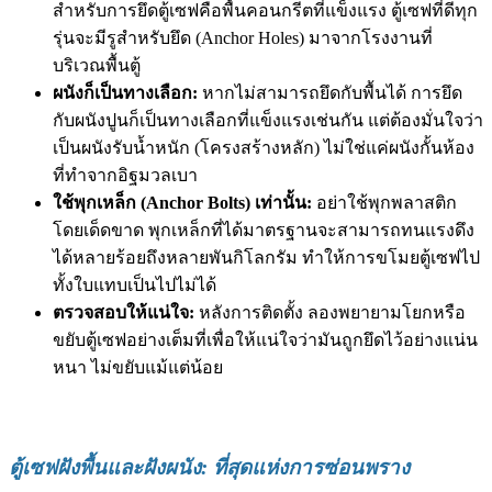
สำหรับการยึดตู้เซฟคือพื้นคอนกรีตที่แข็งแรง ตู้เซฟที่ดีทุก
รุ่นจะมีรูสำหรับยึด (Anchor Holes) มาจากโรงงานที่
บริเวณพื้นตู้
ผนังก็เป็นทางเลือก:
หากไม่สามารถยึดกับพื้นได้ การยึด
กับผนังปูนก็เป็นทางเลือกที่แข็งแรงเช่นกัน แต่ต้องมั่นใจว่า
เป็นผนังรับน้ำหนัก (โครงสร้างหลัก) ไม่ใช่แค่ผนังกั้นห้อง
ที่ทำจากอิฐมวลเบา
ใช้พุกเหล็ก (Anchor Bolts) เท่านั้น:
อย่าใช้พุกพลาสติก
โดยเด็ดขาด พุกเหล็กที่ได้มาตรฐานจะสามารถทนแรงดึง
ได้หลายร้อยถึงหลายพันกิโลกรัม ทำให้การขโมยตู้เซฟไป
ทั้งใบแทบเป็นไปไม่ได้
ตรวจสอบให้แน่ใจ:
หลังการติดตั้ง ลองพยายามโยกหรือ
ขยับตู้เซฟอย่างเต็มที่เพื่อให้แน่ใจว่ามันถูกยึดไว้อย่างแน่น
หนา ไม่ขยับแม้แต่น้อย
ตู้เซฟฝังพื้นและฝังผนัง: ที่สุดแห่งการซ่อนพราง