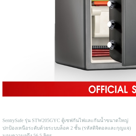
SentrySafe รุ่น STW205GYC ตู้เซฟกันไฟและกันน้ำขนาดใหญ่
ปกป้องเหนือระดับด้วยระบบล็อค 2 ชั้น (รหัสดิจิตอลและกุญแจ)
มอบความจุถึง 56.5 ลิตร