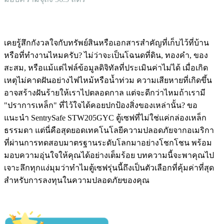
เคยรู้สึกกังวลใจกับทรัพย์สินหรือเอกสารสำคัญที่เก็บไว้ที่บ้าน
หรือที่ทำงานไหมครับ? ไม่ว่าจะเป็นโฉนดที่ดิน, ทองคำ, ของ
สะสม, หรือแม้แต่ไฟล์ข้อมูลดิจิทัลที่ประเมินค่าไม่ได้ เมื่อเกิด
เหตุไม่คาดฝันอย่างไฟไหม้หรือน้ำท่วม ความเสียหายที่เกิดขึ้น
อาจสร้างฝันร้ายให้เราไปตลอดกาล แต่จะดีกว่าไหมถ้าเรามี
"ปราการเหล็ก" ที่ไว้ใจได้คอยปกป้องสิ่งของเหล่านั้น? ขอ
แนะนำ SentrySafe STW205GYC ตู้เซฟที่ไม่ใช่แค่กล่องเหล็ก
ธรรมดา แต่นี่คือสุดยอดเทคโนโลยีความปลอดภัยจากอเมริกา
ที่ผ่านการทดสอบมาตรฐานระดับโลกมาอย่างโชกโชน พร้อม
มอบความอุ่นใจให้คุณได้อย่างเต็มร้อย บทความนี้จะพาคุณไป
เจาะลึกทุกแง่มุมว่าทำไมตู้เซฟรุ่นนี้ถึงเป็นตัวเลือกที่คุ้มค่าที่สุด
สำหรับการลงทุนในความปลอดภัยของคุณ