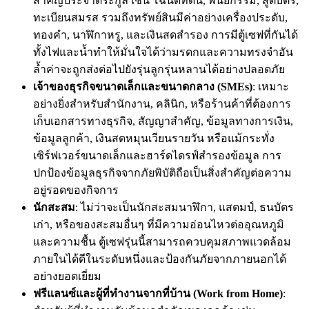
สำคัญประจำตระกูล เช่น โฉนดที่ดิน, พินัยกรรม, สูติบัตร,
ทะเบียนสมรส รวมถึงทรัพย์สินมีค่าอย่างเครื่องประดับ,
ทองคำ, นาฬิกาหรู, และเงินสดสำรอง การมีตู้เซฟที่กันได้
ทั้งไฟและน้ำทำให้มั่นใจได้ว่ามรดกและความทรงจำอัน
ล้ำค่าจะถูกส่งต่อไปยังรุ่นลูกรุ่นหลานได้อย่างปลอดภัย
เจ้าของธุรกิจขนาดเล็กและขนาดกลาง (SMEs)
: เหมาะ
อย่างยิ่งสำหรับสำนักงาน, คลินิก, หรือร้านค้าที่ต้องการ
เก็บเอกสารทางธุรกิจ, สัญญาสำคัญ, ข้อมูลทางการเงิน,
ข้อมูลลูกค้า, เงินสดหมุนเวียนรายวัน หรือแม้กระทั่ง
เซิร์ฟเวอร์ขนาดเล็กและฮาร์ดไดรฟ์สำรองข้อมูล การ
ปกป้องข้อมูลธุรกิจจากภัยพิบัติถือเป็นสิ่งสำคัญต่อความ
อยู่รอดของกิจการ
นักสะสม
: ไม่ว่าจะเป็นนักสะสมนาฬิกา, แสตมป์, ธนบัตร
เก่า, หรือของสะสมอื่นๆ ที่มีความอ่อนไหวต่ออุณหภูมิ
และความชื้น ตู้เซฟรุ่นนี้สามารถควบคุมสภาพแวดล้อม
ภายในได้ดีในระดับหนึ่งและป้องกันภัยจากภายนอกได้
อย่างยอดเยี่ยม
ฟรีแลนซ์และผู้ที่ทำงานจากที่บ้าน (Work from Home)
: