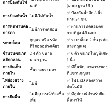
การป้องกันไฟ
นาที
(มาตรฐาน UL)
✅ ป้องกันน้ำลึก 8 นิ้ว
การป้องกันน้ำ
ไม่มี/ไม่กันน้ำ
นาน 24 ชม.
การทนทานต่อ
✅ ผ่านการทดสอบตก
ไม่มีการทดสอบ
การตก
จากที่สูง 4.5 เมตร
กุญแจ หรือ รหัส
✅ ระบบล็อค 2 ชั้น (รหัส
ระบบล็อค
ดิจิตอลอย่างเดียว
และกุญแจ)
จำนวน/ขนาด
2-4 ตัว ขนาด
✅ 6 ตัว ขนาดใหญ่พิเศษ
สลักกลอน
มาตรฐาน
1 นิ้ว
การจัดเก็บ
✅ มีลิ้นชัก, ถาดวางของ,
ชั้นวางธรรมดา
ภายใน
ที่แขวนกุญแจ
ไฟส่องสว่าง
✅ ไฟ LED ส่องสว่าง
ไม่มี
ภายใน
อัตโนมัติ
ไม่มีอุปกรณ์/ต้องซื้อ
✅ มีอุปกรณ์สำหรับยึด
การยึดพื้น
เพิ่ม
พื้นมาให้