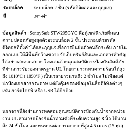
ระบบล็อค
ระบบล็อค 2 ชั้น (รหัสดิจิตอลและกุญแจ)
สี
เทา-ดำ
ข้อมูลสินค้า
: SentrySafe STW205GYC คือตู้เซฟนิรภัยที่มอบ
ความปลอดภัยสูงสุดด้วยระบบล็อค 2 ชั้น ประกอบด้วยรหัส
ดิจิตอลที่ตั้งค่าได้และกุญแจเพื่อการยืนยันตัวตนอีกระดับ ภายใน
ออกแบบให้มีพื้นที่กว้างขวาง จัดเก็บทรัพย์สินและเอกสารสำคัญ
ได้อย่างสะดวกสบาย โดดเด่นด้วยคุณสมบัติการป้องกันอัคคีภัย
ที่ผ่านการรับรองมาตรฐาน UL โดยสามารถทนความร้อนได้สูง
ถึง 1010°C ( 1850°F ) เป็นเวลายาวนานถึง 2 ชั่วโมง ไม่เพียงแต่
ปกป้องเอกสารกระดาษ แต่ยังคุ้มครองข้อมูลในสื่อดิจิทัลต่างๆ
เช่น ฮาร์ดไดรฟ์ หรือ USB ได้อีกด้วย
นอกจากนี้ยังผ่านการทดสอบคุณสมบัติการป้องกันน้ำจากหน่วย
งาน UL สามารถป้องกันน้ำท่วมขังที่ระดับความสูง 8 นิ้ว ได้นาน
ถึง 24 ชั่วโมง และทนทานต่อการตกจากที่สูง 4.5 เมตร (15 ฟุต)