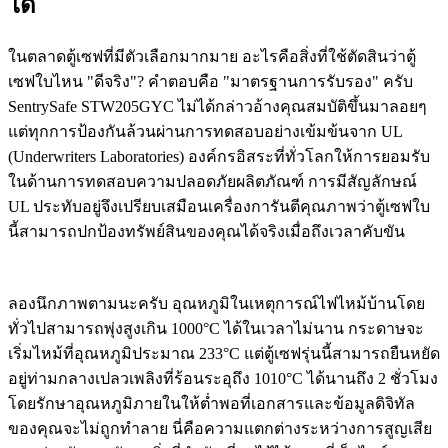
ได้
ในตลาดตู้เซฟที่มีตัวเลือกมากมาย อะไรคือสิ่งที่ใช้ตัดสินว่าตู้
เซฟใบไหน "ดีจริง"? คำตอบคือ "มาตรฐานการรับรอง" ครับ
SentrySafe STW205GYC ไม่ได้กล่าวอ้างคุณสมบัติขึ้นมาลอยๆ
แต่ทุกการป้องกันล้วนผ่านการทดสอบอย่างเข้มข้นจาก UL
(Underwriters Laboratories) องค์กรอิสระที่ทั่วโลกให้การยอมรับ
ในด้านการทดสอบความปลอดภัยผลิตภัณฑ์ การมีสัญลักษณ์
UL ประทับอยู่จึงเปรียบเสมือนเครื่องการันตีคุณภาพว่าตู้เซฟใบ
นี้สามารถปกป้องทรัพย์สินของคุณได้จริงเมื่อถึงเวลาคับขัน
ลองนึกภาพตามนะครับ อุณหภูมิในเหตุการณ์ไฟไหม้บ้านโดย
ทั่วไปสามารถพุ่งสูงเกิน 1000°C ได้ในเวลาไม่นาน กระดาษจะ
เริ่มไหม้ที่อุณหภูมิประมาณ 233°C แต่ตู้เซฟรุ่นนี้สามารถยืนหยัด
อยู่ท่ามกลางเปลวเพลิงที่ร้อนระอุถึง 1010°C ได้นานถึง 2 ชั่วโมง
โดยรักษาอุณหภูมิภายในให้ต่ำพอที่เอกสารและข้อมูลดิจิทัล
ของคุณจะไม่ถูกทำลาย นี่คือความแตกต่างระหว่างการสูญเสีย