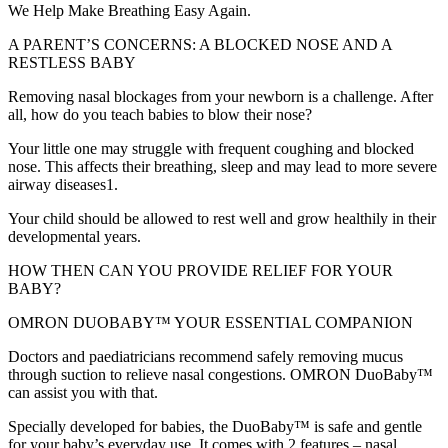
We Help Make Breathing Easy Again.
A PARENT’S CONCERNS: A BLOCKED NOSE AND A
RESTLESS BABY
Removing nasal blockages from your newborn is a challenge. After
all, how do you teach babies to blow their nose?
Your little one may struggle with frequent coughing and blocked
nose. This affects their breathing, sleep and may lead to more severe
airway diseases1.
Your child should be allowed to rest well and grow healthily in their
developmental years.
HOW THEN CAN YOU PROVIDE RELIEF FOR YOUR
BABY?
OMRON DUOBABY™ YOUR ESSENTIAL COMPANION
Doctors and paediatricians recommend safely removing mucus
through suction to relieve nasal congestions. OMRON DuoBaby™
can assist you with that.
Specially developed for babies, the DuoBaby™ is safe and gentle
for your baby’s everyday use. It comes with 2 features – nasal