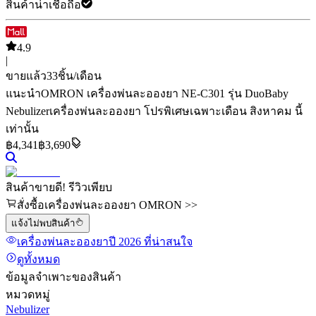
สินค้าน่าเชื่อถือ
4.9
|
ขายแล้ว
33
ชิ้น/เดือน
แนะนำ
OMRON เครื่องพ่นละอองยา NE-C301 รุ่น DuoBaby
Nebulizer
เครื่องพ่นละอองยา
โปรพิเศษเฉพาะเดือน สิงหาคม นี้
เท่านั้น
฿
4,341
฿3,690
สินค้าขายดี! รีวิวเพียบ
สั่งซื้อเครื่องพ่นละอองยา OMRON >>
แจ้งไม่พบสินค้า
เครื่องพ่นละอองยา
ปี 2026
ที่น่าสนใจ
ดูทั้งหมด
ข้อมูลจำเพาะของสินค้า
หมวดหมู่
Nebulizer