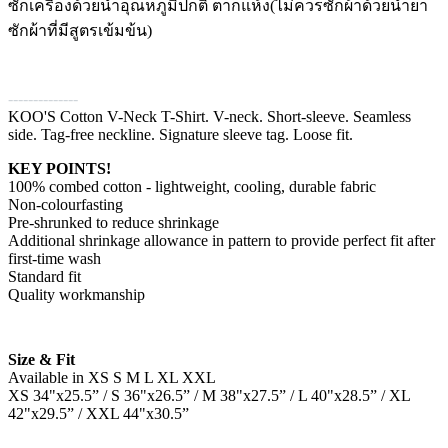
ซักเครื่องด้วยน้ำอุณหภูมิปกติ ตากแห้ง(ไม่ควรซักผ้าด้วยน้ำยา
ซักผ้าที่มีสูตรเข้มข้น)
--------------
KOO'S Cotton V-Neck T-Shirt. V-neck. Short-sleeve. Seamless
side. Tag-free neckline. Signature sleeve tag. Loose fit.
KEY POINTS!
100% combed cotton - lightweight, cooling, durable fabric
Non-colourfasting
Pre-shrunked to reduce shrinkage
Additional shrinkage allowance in pattern to provide perfect fit after
first-time wash
Standard fit
Quality workmanship
Size & Fit
Available in XS S M L XL XXL
XS 34"x25.5” / S 36"x26.5” / M 38"x27.5” / L 40"x28.5” / XL
42"x29.5” / XXL 44"x30.5”