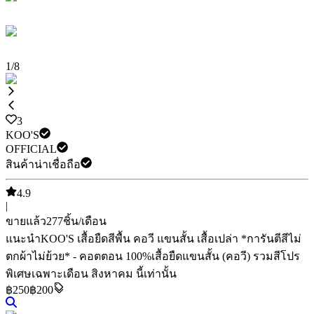
1
/
8
3
KOO'S
OFFICIAL
สินค้าน่าเชื่อถือ
4.9
|
ขายแล้ว
277
ชิ้น/เดือน
แนะนำ
KOO'S เสื้อยืดสีพื้น คอวี แขนสั้น เสื้อเปล่า *การันตีสีไม่
ตกผ้าไม่ย้วย* - คอตตอน 100%
เสื้อยืดแขนสั้น (คอวี) รวมสี
โปร
พิเศษเฉพาะเดือน สิงหาคม นี้เท่านั้น
฿
250
฿200