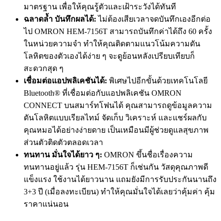
มาตรฐาน เพื่อให้คุณรู้ตัวและเฝ้าระวังได้ทันที
ฉลาดล้ำ บันทึกผลได้:
ไม่ต้องเสียเวลาจดบันทึกเองอีกต่อ
ไป OMRON HEM-7156T สามารถบันทึกค่าได้ถึง 60 ครั้ง
ในหน่วยความจำ ทำให้คุณติดตามแนวโน้มความดัน
โลหิตของตัวเองได้ง่าย ๆ จะดูย้อนหลังเปรียบเทียบก็
สะดวกสุด ๆ
เชื่อมต่อแอปพลิเคชันได้:
พิเศษไปอีกขั้นด้วยเทคโนโลยี
Bluetooth® ที่เชื่อมต่อกับแอปพลิเคชัน OMRON
CONNECT บนสมาร์ทโฟนได้ คุณสามารถดูข้อมูลความ
ดันโลหิตแบบเรียลไทม์ จัดเก็บ วิเคราะห์ และแชร์ผลกับ
คุณหมอได้อย่างง่ายดาย เป็นเหมือนมีผู้ช่วยดูแลสุขภาพ
ส่วนตัวติดตัวตลอดเวลา
ทนทาน มั่นใจได้ยาว ๆ:
OMRON ขึ้นชื่อเรื่องความ
ทนทานอยู่แล้ว รุ่น HEM-7156T ก็เช่นกัน วัสดุคุณภาพดี
แข็งแรง ใช้งานได้ยาวนาน แถมยังมีการรับประกันนานถึง
3+3 ปี (เมื่อลงทะเบียน) ทำให้คุณมั่นใจได้เลยว่าคุ้มค่า คุ้ม
ราคาแน่นอน