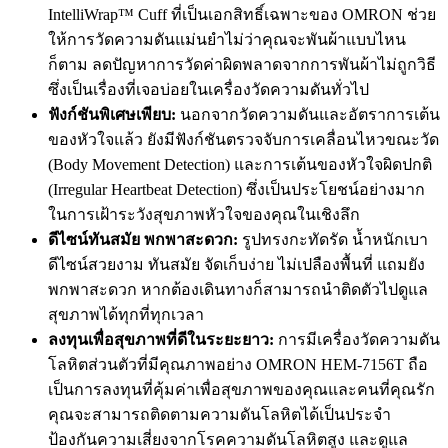
IntelliWrap™ Cuff ที่เป็นเอกสิทธิ์เฉพาะของ OMRON ช่วย
ให้การวัดความดันแม่นยำไม่ว่าคุณจะพันผ้าแบบไหน
ก็ตาม ลดปัญหาการวัดค่าผิดพลาดจากการพันผ้าไม่ถูกวิธี
ซึ่งเป็นเรื่องที่เจอบ่อยในเครื่องวัดความดันทั่วไป
ฟังก์ชันพิเศษเพียบ:
นอกจากวัดความดันและอัตราการเต้น
ของหัวใจแล้ว ยังมีฟังก์ชันตรวจจับการเคลื่อนไหวขณะวัด
(Body Movement Detection) และการเต้นของหัวใจผิดปกติ
(Irregular Heartbeat Detection) ซึ่งเป็นประโยชน์อย่างมาก
ในการเฝ้าระวังสุขภาพหัวใจของคุณในเชิงลึก
ดีไซน์ทันสมัย พกพาสะดวก:
รูปทรงกะทัดรัด น้ำหนักเบา
ดีไซน์สวยงาม ทันสมัย จัดเก็บง่าย ไม่เปลืองพื้นที่ แถมยัง
พกพาสะดวก หากต้องเดินทางก็สามารถนำติดตัวไปดูแล
สุขภาพได้ทุกที่ทุกเวลา
ลงทุนเพื่อสุขภาพที่ดีในระยะยาว:
การมีเครื่องวัดความดัน
โลหิตส่วนตัวที่มีคุณภาพอย่าง OMRON HEM-7156T ถือ
เป็นการลงทุนที่คุ้มค่าเพื่อสุขภาพของคุณและคนที่คุณรัก
คุณจะสามารถติดตามความดันโลหิตได้เป็นประจำ
ป้องกันความเสี่ยงจากโรคความดันโลหิตสูง และดูแล