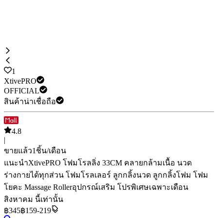
1
XtivePRO
OFFICIAL
สินค้าน่าเชื่อถือ
4.8
|
ขายแล้ว
1
ชิ้น/เดือน
แนะนำ
XtivePRO โฟมโรลลิ่ง 33CM คลายกล้ามเนื้อ นวด
ร่างกายได้ทุกส่วน โฟมโรลเลอร์ ลูกกลิ้งนวด ลูกกลิ้งโฟม โฟม
โยคะ Massage Roller
อุปกรณ์เสริม
โปรพิเศษเฉพาะเดือน
สิงหาคม นี้เท่านั้น
฿
345
฿159-219