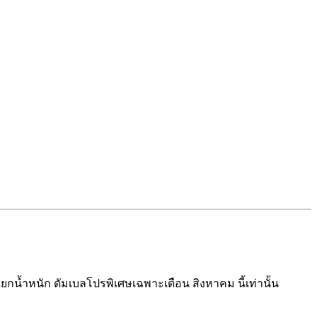
์ยกน้ำหนัก ดัมเบล
โปรพิเศษเฉพาะเดือน สิงหาคม นี้เท่านั้น