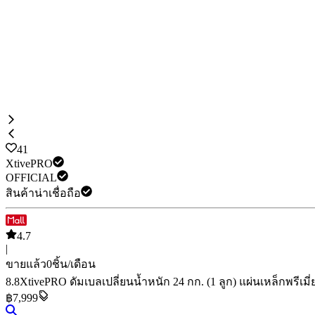
41
XtivePRO
OFFICIAL
สินค้าน่าเชื่อถือ
4.7
|
ขายแล้ว
0
ชิ้น/เดือน
8.8
XtivePRO ดัมเบลเปลี่ยนน้ำหนัก 24 กก. (1 ลูก) แผ่นเหล็กพรีเมี
฿7,999