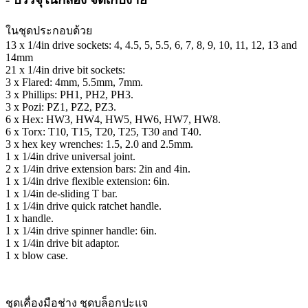
ในชุดประกอบด้วย
13 x 1/4in drive sockets: 4, 4.5, 5, 5.5, 6, 7, 8, 9, 10, 11, 12, 13 and
14mm
21 x 1/4in drive bit sockets:
3 x Flared: 4mm, 5.5mm, 7mm.
3 x Phillips: PH1, PH2, PH3.
3 x Pozi: PZ1, PZ2, PZ3.
6 x Hex: HW3, HW4, HW5, HW6, HW7, HW8.
6 x Torx: T10, T15, T20, T25, T30 and T40.
3 x hex key wrenches: 1.5, 2.0 and 2.5mm.
1 x 1/4in drive universal joint.
2 x 1/4in drive extension bars: 2in and 4in.
1 x 1/4in drive flexible extension: 6in.
1 x 1/4in de-sliding T bar.
1 x 1/4in drive quick ratchet handle.
1 x handle.
1 x 1/4in drive spinner handle: 6in.
1 x 1/4in drive bit adaptor.
1 x blow case.
ชุดเคื่องมือช่าง ชุดบล็อกปะแจ