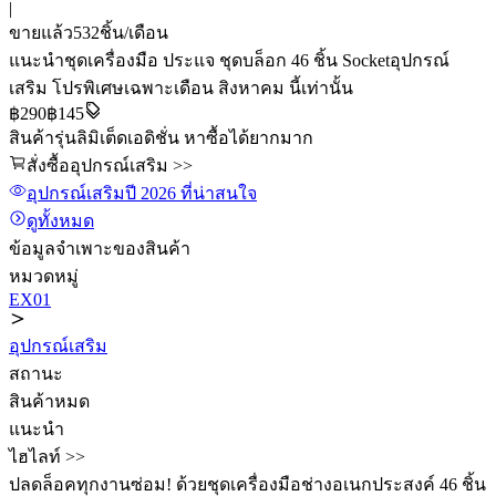
|
ขายแล้ว
532
ชิ้น/เดือน
แนะนำ
ชุดเครื่องมือ ประแจ ชุดบล็อก 46 ชิ้น Socket
อุปกรณ์
เสริม
โปรพิเศษเฉพาะเดือน สิงหาคม นี้เท่านั้น
฿
290
฿145
สินค้ารุ่นลิมิเต็ดเอดิชั่น หาซื้อได้ยากมาก
สั่งซื้ออุปกรณ์เสริม >>
อุปกรณ์เสริม
ปี 2026
ที่น่าสนใจ
ดูทั้งหมด
ข้อมูลจำเพาะของสินค้า
หมวดหมู่
EX01
อุปกรณ์เสริม
สถานะ
สินค้าหมด
แนะนำ
ไฮไลท์ >>
ปลดล็อคทุกงานซ่อม! ด้วยชุดเครื่องมือช่างอเนกประสงค์ 46 ชิ้น