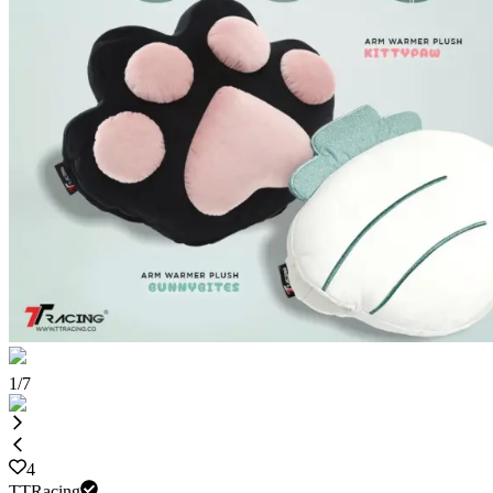
1
/
7
4
TTRacing