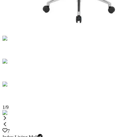
1
/
9
7