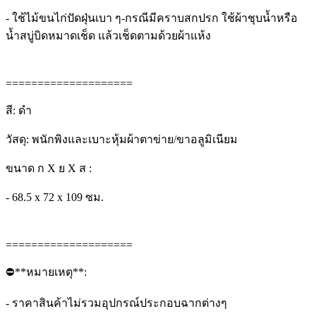
- ใช้ไม้ขนไก่ปัดฝุ่นเบา ๆ-กรณีมีคราบสกปรก ใช้ผ้าชุบน้ำหรือ
น้ำสบู่บิดหมาดเช็ด แล้วเช็ดตามด้วยผ้าแห้ง
====================
สี: ดำ
วัสดุ: พนักพิงและเบาะหุ้มผ้าตาข่าย/ขาอลูมิเนียม
ขนาด ก X ย X ส :
- 68.5 x 72 x 109 ซม.
====================
⛔**หมายเหตุ**:
- ราคาสินค้าไม่รวมอุปกรณ์ประกอบฉากต่างๆ