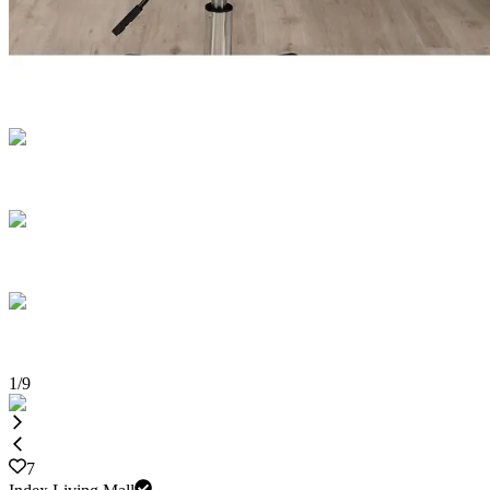
1
/
9
7