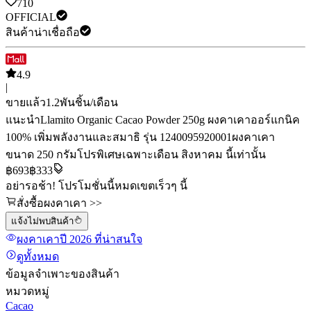
710
OFFICIAL
สินค้าน่าเชื่อถือ
4.9
|
ขายแล้ว
1.2พัน
ชิ้น/เดือน
แนะนำ
Llamito Organic Cacao Powder 250g ผงคาเคาออร์แกนิค
100% เพิ่มพลังงานและสมาธิ รุ่น 1240095920001
ผงคาเคา
ขนาด 250 กรัม
โปรพิเศษเฉพาะเดือน สิงหาคม นี้เท่านั้น
฿
693
฿333
อย่ารอช้า! โปรโมชั่นนี้หมดเขตเร็วๆ นี้
สั่งซื้อผงคาเคา >>
แจ้งไม่พบสินค้า
ผงคาเคา
ปี 2026
ที่น่าสนใจ
ดูทั้งหมด
ข้อมูลจำเพาะของสินค้า
หมวดหมู่
Cacao