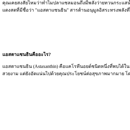
คุณเคยสงสัยไหมว่าทำไมปลาแซลมอนถึงมีพลังว่ายทวนกระแสน้ำไ
แดงสดที่มีชื่อว่า "แอสตาแซนธิน" สารต้านอนุมูลอิสระทรงพลังท
แอสตาแซนธินคืออะไร?
แอสตาแซนธิน (Astaxanthin) คือแคโรทีนอยด์ชนิดหนึ่งที่พบได้ใน
สวยงาม แต่ยังอัดแน่นไปด้วยคุณประโยชน์ต่อสุขภาพมากมาย โด