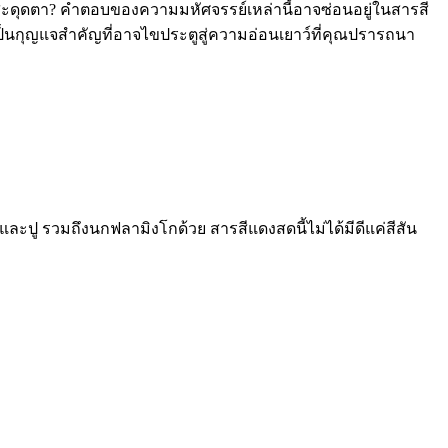
ะดุดตา? คำตอบของความมหัศจรรย์เหล่านี้อาจซ่อนอยู่ในสารสี
ป็นกุญแจสำคัญที่อาจไขประตูสู่ความอ่อนเยาว์ที่คุณปรารถนา
ละปู รวมถึงนกฟลามิงโกด้วย สารสีแดงสดนี้ไม่ได้มีดีแค่สีสัน