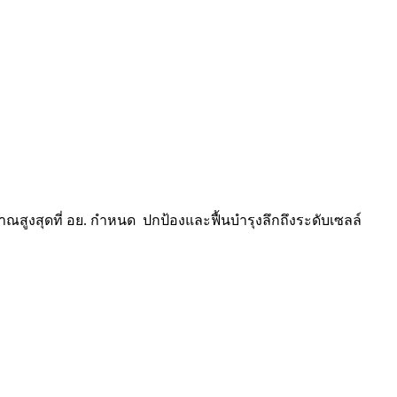
ณสูงสุดที่ อย. กำหนด ️ ปกป้องและฟื้นบำรุงลึกถึงระดับเซลล์