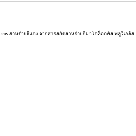
cus สาหร่ายสีแดง จากสารสกัดสาหร่ายฮีมาโตค็อกคัส พลูวิเอลิส 