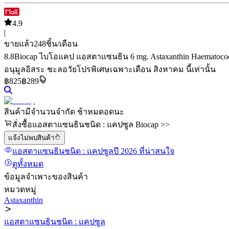
4.9
|
ขายแล้ว
248
ชิ้น/เดือน
8.8
Biocap ไบโอแคป แอสตาแซนธิน 6 mg. Astaxanthin Haematococ
อนุมูลอิสระ ชะลอวัย
โปรพิเศษเฉพาะเดือน สิงหาคม นี้เท่านั้น
฿
825
฿289
สินค้ามีจำนวนจำกัด ช้าหมดอดนะ
สั่งซื้อแอสตาแซนธินชนิด : แคปซูล Biocap >>
แจ้งไม่พบสินค้า
แอสตาแซนธินชนิด : แคปซูล
ปี 2026
ที่น่าสนใจ
ดูทั้งหมด
ข้อมูลจำเพาะของสินค้า
หมวดหมู่
Astaxanthin
แอสตาแซนธินชนิด : แคปซูล