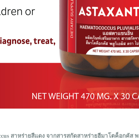
s สาหร่ายสีแดง จากสารสกัดสาหร่ายฮีมาโตค็อกคัส พลูวิ