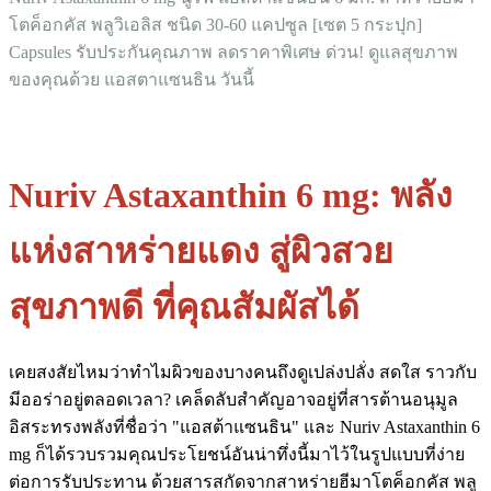
โตค็อกคัส พลูวิเอลิส ชนิด 30-60 แคปซูล [เซต 5 กระปุก]
Capsules รับประกันคุณภาพ ลดราคาพิเศษ ด่วน! ดูแลสุขภาพ
ของคุณด้วย แอสตาแซนธิน วันนี้
Nuriv Astaxanthin 6 mg: พลัง
แห่งสาหร่ายแดง สู่ผิวสวย
สุขภาพดี ที่คุณสัมผัสได้
เคยสงสัยไหมว่าทำไมผิวของบางคนถึงดูเปล่งปลั่ง สดใส ราวกับ
มีออร่าอยู่ตลอดเวลา? เคล็ดลับสำคัญอาจอยู่ที่สารต้านอนุมูล
อิสระทรงพลังที่ชื่อว่า "แอสต้าแซนธิน" และ Nuriv Astaxanthin 6
mg ก็ได้รวบรวมคุณประโยชน์อันน่าทึ่งนี้มาไว้ในรูปแบบที่ง่าย
ต่อการรับประทาน ด้วยสารสกัดจากสาหร่ายฮีมาโตค็อกคัส พลู